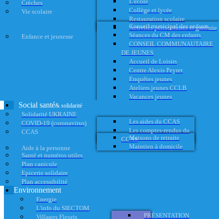
L'école
Crèches
Collège et lycée
Vie scolaire
Restauration scolaire
Conseil municipal des enfants
Activités périscolaires et garderie
Séances du CM des enfants
Enfance et jeunesse
CONSEIL COMMUNAUTAIRE
DE JEUNES
Accueil de Loisirs
Centre Alexis Peyret
Enquêtes jeunes
Ateliers jeunes CCLB
Vacances jeunes
Social santé
& solidarité
Solidarité UKRAINE
Les aides du CCAS
COVID-19 (coronavirus)
Les comptes-rendus du
CCAS
Maisons de retraite
CCAS
Maintien à domicile
Aide à la personne
Santé et numéros utiles
Plan canicule
Epicerie solidaire
Plan accessibilité
Environnement
Energie
L'info du SIECTOM
PRÉSENTATION
Villages Fleuris