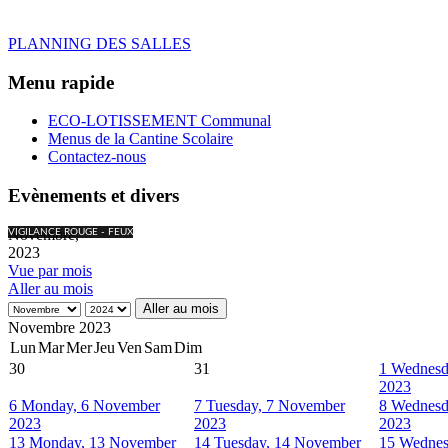
PLANNING DES SALLES
Menu rapide
ECO-LOTISSEMENT Communal
Menus de la Cantine Scolaire
Contactez-nous
Evènements et divers
Novembre,
VIGILANCE ROUGE - FEUX
2023
Vue par mois
Aller au mois
Aller au mois
Novembre 2023
Lun
Mar
Mer
Jeu
Ven
Sam
Dim
30
31
1
Wednesd
2023
6
Monday, 6 November
7
Tuesday, 7 November
8
Wednesd
2023
2023
2023
13
Monday, 13 November
14
Tuesday, 14 November
15
Wednes