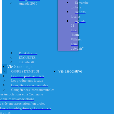
Démarche
Agenda 2030
globale
Actions
locales
Agenda
21
local,
"Notre
Village,
Terre
d'Avenir"
Point de vues
ENQUÊTES
Tri Sélectif
Vie économique
Vie associative
OFFRES D'EMPLOI
Liste des professionnels
Les producteurs locaux
Compétences communales
Compétences intercommunales
es Associations et la Commune
nnuaire des associations
e crée une association / un projet
émarches obligatoires, Documents &
s utiles