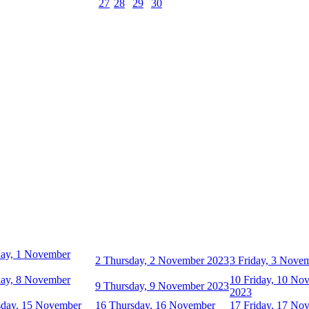
27
28
29
30
ay, 1 November
2
Thursday, 2 November 2023
3
Friday, 3 Nove
ay, 8 November
10
Friday, 10 No
9
Thursday, 9 November 2023
2023
day, 15 November
16
Thursday, 16 November
17
Friday, 17 No