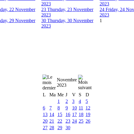
2023
2023
day, 22 November
23
Thursday, 23 November
24
Friday, 24 No
2023
2023
day, 29 November
30
Thursday, 30 November
1
2023
Novembre
2023
L
Ma
Me
J
V
S
D
1
2
3
4
5
6
7
8
9
10
11
12
13
14
15
16
17
18
19
20
21
22
23
24
25
26
27
28
29
30