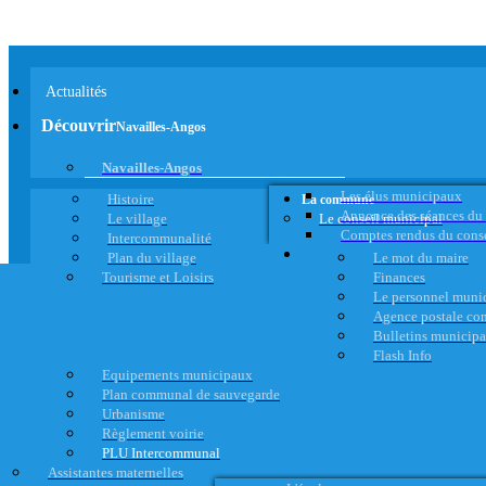
Actualités
Découvrir
Navailles-Angos
Navailles-Angos
Les élus municipaux
Histoire
La commune
Annonce des séances du
Le village
Le conseil municipal
Comptes rendus du cons
Intercommunalité
Plan du village
Le mot du maire
Tourisme et Loisirs
Finances
Le personnel muni
Agence postale c
Bulletins municip
Flash Info
Equipements municipaux
Plan communal de sauvegarde
Urbanisme
Règlement voirie
PLU Intercommunal
Assistantes maternelles