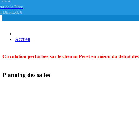
 Idélis
nt de la Fibre
T DES EAUX
Accueil
Circulation perturbée sur le chemin Péret en raison du début des t
Planning des salles