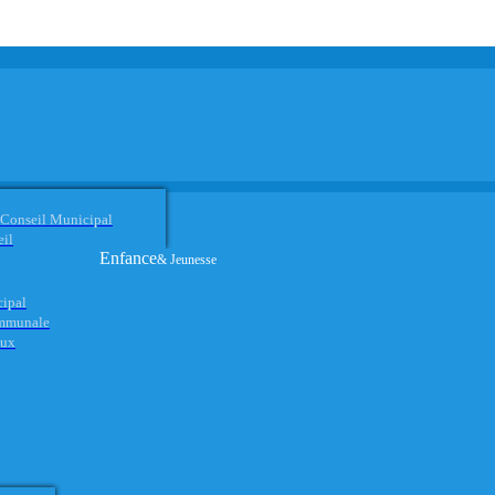
 Conseil Municipal
eil
Enfance
& Jeunesse
cipal
ommunale
aux