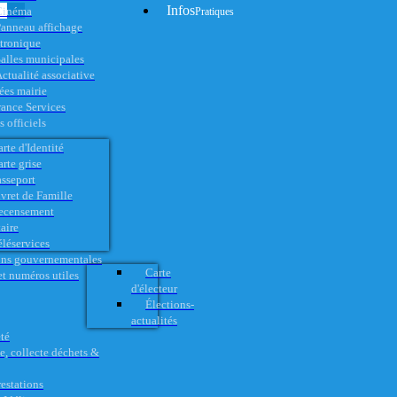
Infos
Cinéma
Pratiques
anneau affichage
ctronique
alles municipales
ctualité associative
es mairie
rance Services
 officiels
rte d'Identité
rte grise
asseport
vret de Famille
ecensement
aire
éléservices
ons gouvernementales
Carte
t numéros utiles
d'électeur
Élections-
actualités
té
e, collecte déchets &
restations