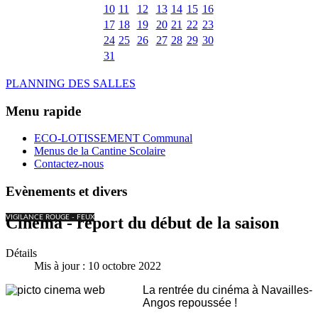
10
11
12
13
14
15
16
17
18
19
20
21
22
23
24
25
26
27
28
29
30
31
PLANNING DES SALLES
Menu rapide
ECO-LOTISSEMENT Communal
Menus de la Cantine Scolaire
Contactez-nous
Evènements et divers
VIGILANCE ROUGE - FEUX
Cinéma - report du début de la saison
Détails
Mis à jour : 10 octobre 2022
La rentrée du cinéma à Navailles-
Angos repoussée !