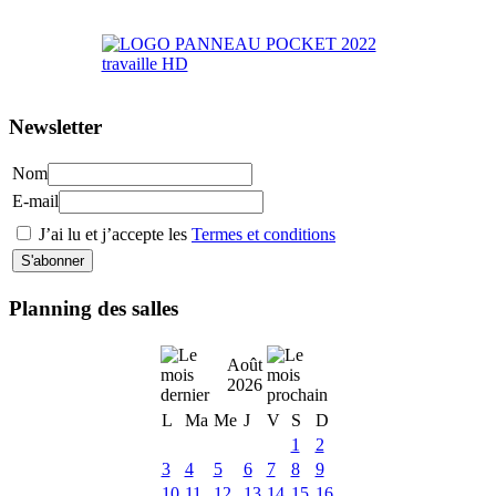
>> Accéder au Portail Parents
Newsletter
Nom
E-mail
J’ai lu et j’accepte les
Termes et conditions
Planning des salles
Août
2026
L
Ma
Me
J
V
S
D
1
2
3
4
5
6
7
8
9
10
11
12
13
14
15
16