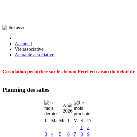
Accueil
|
Vie associative
|
Actualité associative
Circulation perturbée sur le chemin Péret en raison du début des t
Planning des salles
Août
2026
L
Ma
Me
J
V
S
D
1
2
3
4
5
6
7
8
9