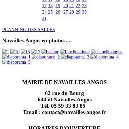
17
18
19
20
21
22
23
24
25
26
27
28
29
30
31
PLANNING DES SALLES
Navailles-Angos en photos ....
MAIRIE DE NAVAILLES-ANGOS
62 rue du Bourg
64450 Navailles-Angos
Tél. 05 59 33 83 85
Email : contact@navailles-angos.fr
HORAIRES D'OUVERTURE