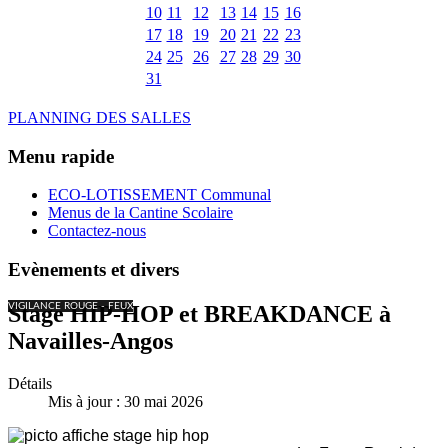
10
11
12
13
14
15
16
17
18
19
20
21
22
23
24
25
26
27
28
29
30
31
PLANNING DES SALLES
Menu rapide
ECO-LOTISSEMENT Communal
Menus de la Cantine Scolaire
Contactez-nous
Evènements et divers
VIGILANCE ROUGE - FEUX
Stage HIP-HOP et BREAKDANCE à
Navailles-Angos
Détails
Mis à jour : 30 mai 2026