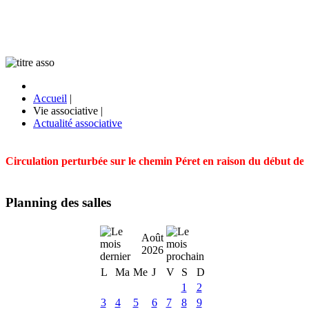
Accueil
|
Vie associative
|
Actualité associative
Circulation perturbée sur le chemin Péret en raison du début des t
Planning des salles
Août
2026
L
Ma
Me
J
V
S
D
1
2
3
4
5
6
7
8
9