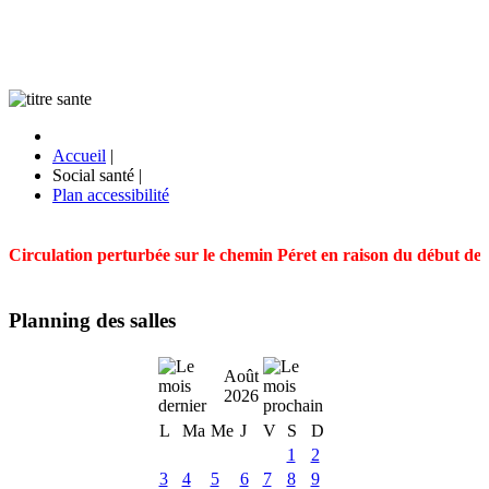
Accueil
|
Social santé
|
Plan accessibilité
Circulation perturbée sur le chemin Péret en raison du début des t
Planning des salles
Août
2026
L
Ma
Me
J
V
S
D
1
2
3
4
5
6
7
8
9