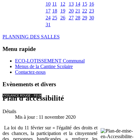
10
11
12
13
14
15
16
17
18
19
20
21
22
23
24
25
26
27
28
29
30
31
PLANNING DES SALLES
Menu rapide
ECO-LOTISSEMENT Communal
Menus de la Cantine Scolaire
Contactez-nous
Evènements et divers
VIGILANCE ROUGE - FEUX
Plan d’accessibilité
Détails
Mis à jour : 11 novembre 2020
La loi du 11 février sur « l'égalité des droits et
des chances, la participation et la citoyenneté
des personnes handicapées » renforce les