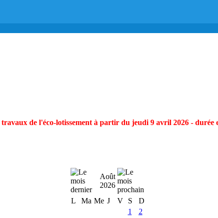
ravaux de l'éco-lotissement à partir du jeudi 9 avril 2026 - durée 
Août
2026
L
Ma
Me
J
V
S
D
1
2