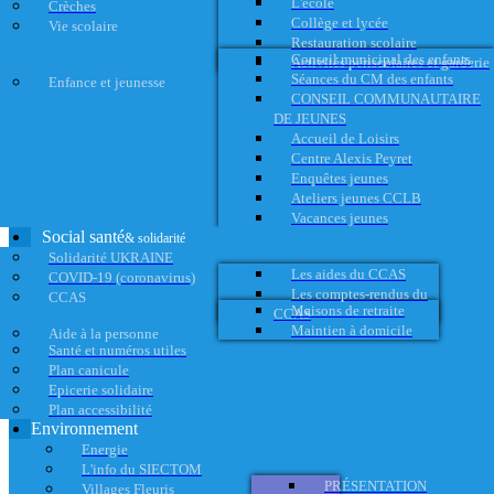
L'école
Crèches
Collège et lycée
Vie scolaire
Restauration scolaire
Conseil municipal des enfants
Activités périscolaires et garderie
Séances du CM des enfants
Enfance et jeunesse
CONSEIL COMMUNAUTAIRE
DE JEUNES
Accueil de Loisirs
Centre Alexis Peyret
Enquêtes jeunes
Ateliers jeunes CCLB
Vacances jeunes
Social santé
& solidarité
Solidarité UKRAINE
Les aides du CCAS
COVID-19 (coronavirus)
Les comptes-rendus du
CCAS
Maisons de retraite
CCAS
Maintien à domicile
Aide à la personne
Santé et numéros utiles
Plan canicule
Epicerie solidaire
Plan accessibilité
Environnement
Energie
L'info du SIECTOM
PRÉSENTATION
Villages Fleuris