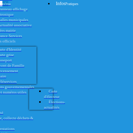
Infos
Cinéma
Pratiques
anneau affichage
ctronique
alles municipales
ctualité associative
es mairie
rance Services
 officiels
rte d'Identité
rte grise
asseport
vret de Famille
ecensement
aire
éléservices
ons gouvernementales
Carte
t numéros utiles
d'électeur
Élections-
actualités
té
e, collecte déchets &
restations