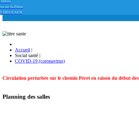
 Idélis
nt de la Fibre
T DES EAUX
Accueil
|
Social santé
|
COVID-19 (coronavirus)
Circulation perturbée sur le chemin Péret en raison du début des t
Planning des salles