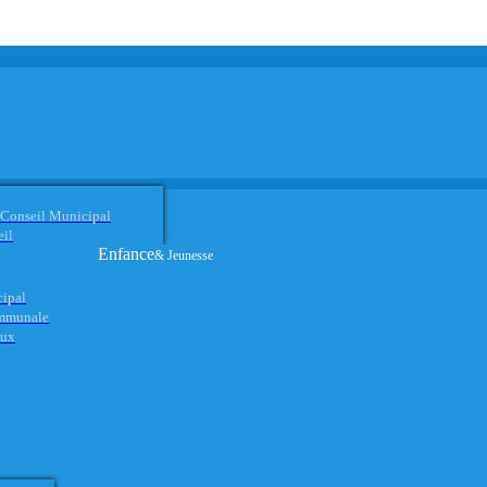
 Conseil Municipal
eil
Enfance
& Jeunesse
cipal
ommunale
aux