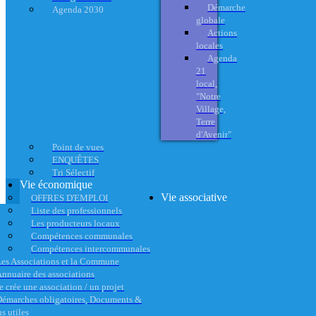
Démarche
Agenda 2030
globale
Actions
locales
Agenda
21
local,
"Notre
Village,
Terre
d'Avenir"
Point de vues
ENQUÊTES
Tri Sélectif
Vie économique
Vie associative
OFFRES D'EMPLOI
Liste des professionnels
Les producteurs locaux
Compétences communales
Compétences intercommunales
es Associations et la Commune
nnuaire des associations
e crée une association / un projet
émarches obligatoires, Documents &
s utiles