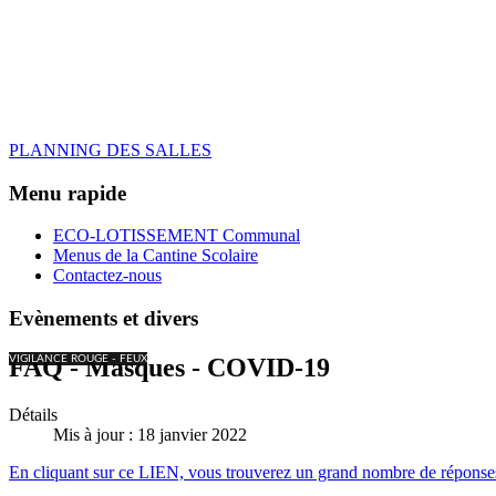
PLANNING DES SALLES
Menu rapide
ECO-LOTISSEMENT Communal
Menus de la Cantine Scolaire
Contactez-nous
Evènements et divers
VIGILANCE ROUGE - FEUX
FAQ - Masques - COVID-19
Détails
Mis à jour : 18 janvier 2022
En cliquant sur ce LIEN, vous trouverez un grand nombre de réponses