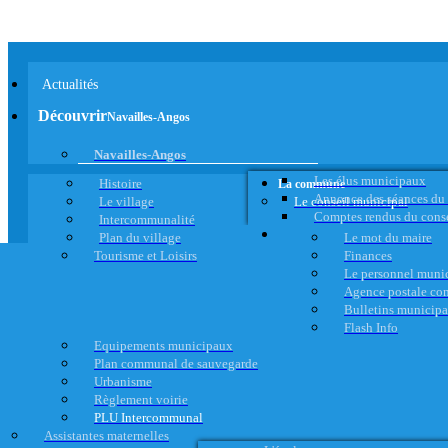
Actualités
Découvrir
Navailles-Angos
Navailles-Angos
Les élus municipaux
Histoire
La commune
Annonce des séances du
Le village
Le conseil municipal
Comptes rendus du cons
Intercommunalité
Plan du village
Le mot du maire
Tourisme et Loisirs
Finances
Le personnel muni
Agence postale c
Bulletins municip
Flash Info
Equipements municipaux
Plan communal de sauvegarde
Urbanisme
Règlement voirie
PLU Intercommunal
Assistantes maternelles