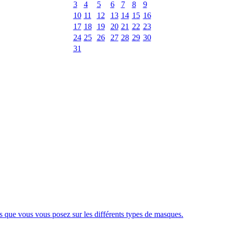
3
4
5
6
7
8
9
10
11
12
13
14
15
16
17
18
19
20
21
22
23
24
25
26
27
28
29
30
31
 que vous vous posez sur les différents types de masques.