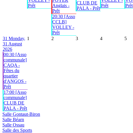
VOLLEY -
FOYER
VOLLEY -
VO
CLUB DE
Prêt
Anglais -
Prêt
Prêt
PALA - Prêt
Prêt
20:30 [Asso
CCLB]
VOLLEY -
Prêt
31
Monday,
1
2
3
4
5
31 August
2026
00:30 [Asso
communale]
CAQA -
Fêtes du
quartier
d'ANGOS -
Prêt
17:00 [Asso
communale]
CLUB DE
PALA - Prêt
Salle Gontaut-Biron
Salle Béarn
Salle Ossau
Salle des Sports