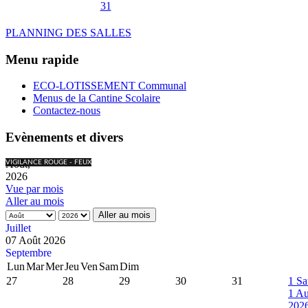
31
PLANNING DES SALLES
Menu rapide
ECO-LOTISSEMENT Communal
Menus de la Cantine Scolaire
Contactez-nous
Evènements et divers
Août,
VIGILANCE ROUGE - FEUX
2026
Vue par mois
Aller au mois
Aller au mois
Juillet
07 Août 2026
Septembre
Lun
Mar
Mer
Jeu
Ven
Sam
Dim
27
28
29
30
31
1
Sa
1 Au
202