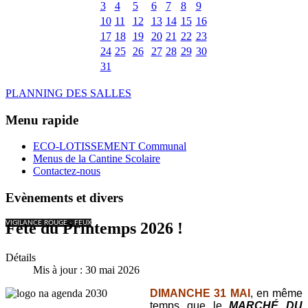
3
4
5
6
7
8
9
10
11
12
13
14
15
16
17
18
19
20
21
22
23
24
25
26
27
28
29
30
31
PLANNING DES SALLES
Menu rapide
ECO-LOTISSEMENT Communal
Menus de la Cantine Scolaire
Contactez-nous
Evènements et divers
VIGILANCE ROUGE - FEUX
Fête du Printemps 2026 !
Détails
Mis à jour : 30 mai 2026
DIMANCHE 31 MAI
, en même
temps que le
MARCHÉ DU