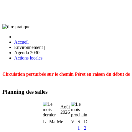
Accueil
|
Environnement
|
Agenda 2030
|
Actions locales
Circulation perturbée sur le chemin Péret en raison du début des t
Planning des salles
Août
2026
L
Ma
Me
J
V
S
D
1
2