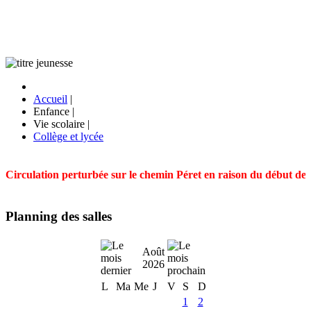
Accueil
|
Enfance
|
Vie scolaire
|
Collège et lycée
Circulation perturbée sur le chemin Péret en raison du début des t
Planning des salles
Août
2026
L
Ma
Me
J
V
S
D
1
2