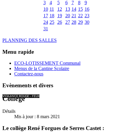
3
4
5
6
7
8
9
10
11
12
13
14
15
16
17
18
19
20
21
22
23
24
25
26
27
28
29
30
31
PLANNING DES SALLES
Menu rapide
ECO-LOTISSEMENT Communal
Menus de la Cantine Scolaire
Contactez-nous
Evènements et divers
VIGILANCE ROUGE - FEUX
Collège
Détails
Mis à jour : 8 mars 2021
Le collège René Forgues de Serres Castet :