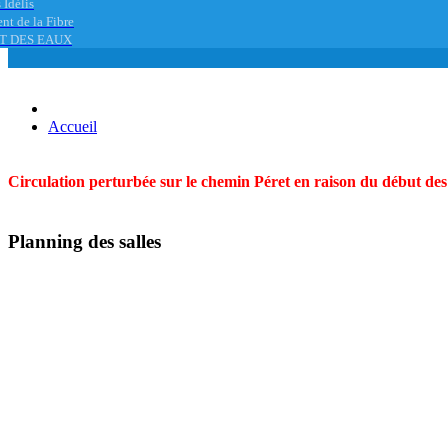
 Idélis
nt de la Fibre
T DES EAUX
Accueil
Circulation perturbée sur le chemin Péret en raison du début des t
Planning des salles