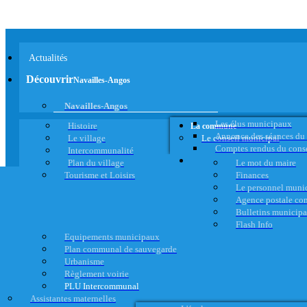
Actualités
Découvrir
Navailles-Angos
Navailles-Angos
Les élus municipaux
Histoire
La commune
Annonce des séances du
Le village
Le conseil municipal
Comptes rendus du cons
Intercommunalité
Plan du village
Le mot du maire
Tourisme et Loisirs
Finances
Le personnel muni
Agence postale c
Bulletins municip
Flash Info
Equipements municipaux
Plan communal de sauvegarde
Urbanisme
Règlement voirie
PLU Intercommunal
Assistantes maternelles