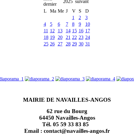
2025
L
Ma
Me
J
V
S
D
1
2
3
4
5
6
7
8
9
10
11
12
13
14
15
16
17
18
19
20
21
22
23
24
25
26
27
28
29
30
31
MAIRIE DE NAVAILLES-ANGOS
62 rue du Bourg
64450 Navailles-Angos
Tél. 05 59 33 83 85
Email : contact@navailles-angos.fr