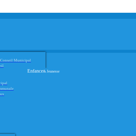
 Conseil Municipal
eil
Enfance
& Jeunesse
cipal
ommunale
aux