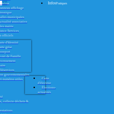
Infos
Cinéma
Pratiques
anneau affichage
ctronique
alles municipales
ctualité associative
es mairie
rance Services
 officiels
rte d'Identité
rte grise
asseport
vret de Famille
ecensement
aire
éléservices
ons gouvernementales
Carte
t numéros utiles
d'électeur
Élections-
actualités
té
e, collecte déchets &
restations