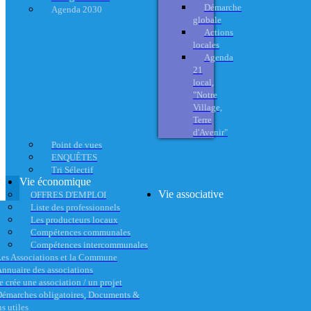
Démarche
Agenda 2030
globale
Actions
locales
Agenda
21
local,
"Notre
Village,
Terre
d'Avenir"
Point de vues
ENQUÊTES
Tri Sélectif
Vie économique
Vie associative
OFFRES D'EMPLOI
Liste des professionnels
Les producteurs locaux
Compétences communales
Compétences intercommunales
es Associations et la Commune
nnuaire des associations
e crée une association / un projet
émarches obligatoires, Documents &
s utiles