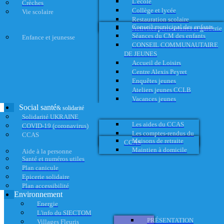
L'école
Crèches
Collège et lycée
Vie scolaire
Restauration scolaire
Conseil municipal des enfants
Activités périscolaires et garderie
Séances du CM des enfants
Enfance et jeunesse
CONSEIL COMMUNAUTAIRE
DE JEUNES
Accueil de Loisirs
Centre Alexis Peyret
Enquêtes jeunes
Ateliers jeunes CCLB
Vacances jeunes
Social santé
& solidarité
Solidarité UKRAINE
Les aides du CCAS
COVID-19 (coronavirus)
Les comptes-rendus du
CCAS
Maisons de retraite
CCAS
Maintien à domicile
Aide à la personne
Santé et numéros utiles
Plan canicule
Epicerie solidaire
Plan accessibilité
Environnement
Energie
L'info du SIECTOM
PRÉSENTATION
Villages Fleuris