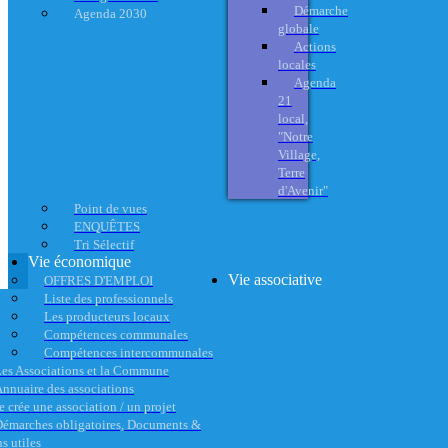
Démarche
Agenda 2030
globale
Actions
locales
Agenda
21
local,
"Notre
Village,
Terre
d'Avenir"
Point de vues
ENQUÊTES
Tri Sélectif
Vie économique
Vie associative
OFFRES D'EMPLOI
Liste des professionnels
Les producteurs locaux
Compétences communales
Compétences intercommunales
es Associations et la Commune
nnuaire des associations
e crée une association / un projet
émarches obligatoires, Documents &
s utiles