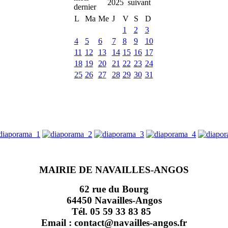
2025
L
Ma
Me
J
V
S
D
1
2
3
4
5
6
7
8
9
10
11
12
13
14
15
16
17
18
19
20
21
22
23
24
25
26
27
28
29
30
31
MAIRIE DE NAVAILLES-ANGOS
62 rue du Bourg
64450 Navailles-Angos
Tél. 05 59 33 83 85
Email : contact@navailles-angos.fr