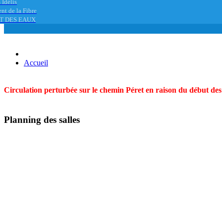
 Idélis
nt de la Fibre
T DES EAUX
Accueil
Circulation perturbée sur le chemin Péret en raison du début des t
Planning des salles