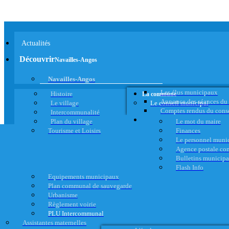
Actualités
Découvrir
Navailles-Angos
Navailles-Angos
Les élus municipaux
Histoire
La commune
Annonce des séances du
Le village
Le conseil municipal
Comptes rendus du cons
Intercommunalité
Plan du village
Le mot du maire
Tourisme et Loisirs
Finances
Le personnel muni
Agence postale c
Bulletins municip
Flash Info
Equipements municipaux
Plan communal de sauvegarde
Urbanisme
Règlement voirie
PLU Intercommunal
Assistantes maternelles