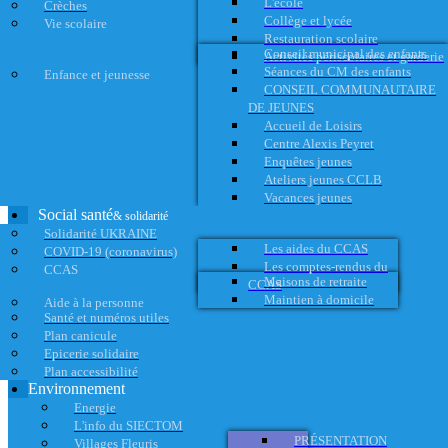
L'école
Crèches
Collège et lycée
Vie scolaire
Restauration scolaire
Conseil municipal des enfants
Activités périscolaires et garderie
Séances du CM des enfants
Enfance et jeunesse
CONSEIL COMMUNAUTAIRE
DE JEUNES
Accueil de Loisirs
Centre Alexis Peyret
Enquêtes jeunes
Ateliers jeunes CCLB
Vacances jeunes
Social santé
& solidarité
Solidarité UKRAINE
Les aides du CCAS
COVID-19 (coronavirus)
Les comptes-rendus du
CCAS
Maisons de retraite
CCAS
Maintien à domicile
Aide à la personne
Santé et numéros utiles
Plan canicule
Epicerie solidaire
Plan accessibilité
Environnement
Energie
L'info du SIECTOM
PRÉSENTATION
Villages Fleuris