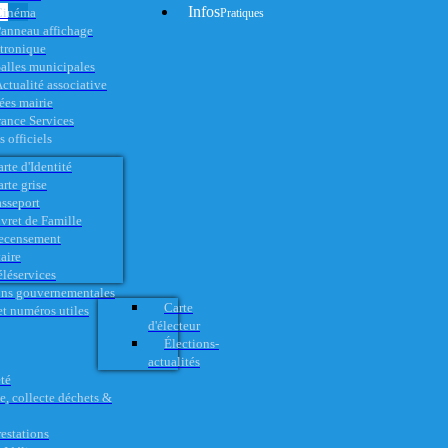
Infos
Cinéma
Pratiques
anneau affichage
ctronique
alles municipales
ctualité associative
es mairie
rance Services
 officiels
rte d'Identité
rte grise
asseport
vret de Famille
ecensement
aire
éléservices
ons gouvernementales
Carte
t numéros utiles
d'électeur
Élections-
actualités
té
e, collecte déchets &
restations