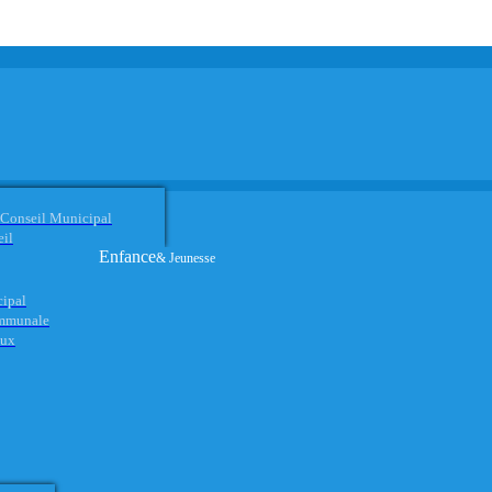
 Conseil Municipal
eil
Enfance
& Jeunesse
cipal
ommunale
aux