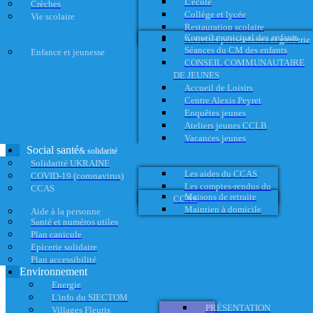
L'école
Crèches
Collège et lycée
Vie scolaire
Restauration scolaire
Conseil municipal des enfants
Activités périscolaires et garderie
Séances du CM des enfants
Enfance et jeunesse
CONSEIL COMMUNAUTAIRE
DE JEUNES
Accueil de Loisirs
Centre Alexis Peyret
Enquêtes jeunes
Ateliers jeunes CCLB
Vacances jeunes
Social santé
& solidarité
Solidarité UKRAINE
Les aides du CCAS
COVID-19 (coronavirus)
Les comptes-rendus du
CCAS
Maisons de retraite
CCAS
Maintien à domicile
Aide à la personne
Santé et numéros utiles
Plan canicule
Epicerie solidaire
Plan accessibilité
Environnement
Energie
L'info du SIECTOM
PRÉSENTATION
Villages Fleuris