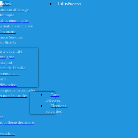
Infos
Cinéma
Pratiques
anneau affichage
ctronique
alles municipales
ctualité associative
es mairie
rance Services
 officiels
rte d'Identité
rte grise
asseport
vret de Famille
ecensement
aire
éléservices
ons gouvernementales
Carte
t numéros utiles
d'électeur
Élections-
actualités
té
e, collecte déchets &
restations