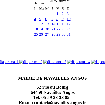
2025
L
Ma
Me
J
V
S
D
1
2
3
4
5
6
7
8
9
10
11
12
13
14
15
16
17
18
19
20
21
22
23
24
25
26
27
28
29
30
31
MAIRIE DE NAVAILLES-ANGOS
62 rue du Bourg
64450 Navailles-Angos
Tél. 05 59 33 83 85
Email : contact@navailles-angos.fr