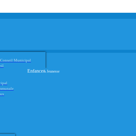
 Conseil Municipal
eil
Enfance
& Jeunesse
cipal
ommunale
aux