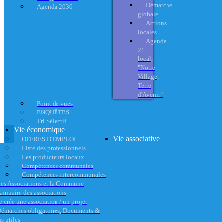
Démarche
Agenda 2030
globale
Actions
locales
Agenda
21
local,
"Notre
Village,
Terre
d'Avenir"
Point de vues
ENQUÊTES
Tri Sélectif
Vie économique
Vie associative
OFFRES D'EMPLOI
Liste des professionnels
Les producteurs locaux
Compétences communales
Compétences intercommunales
es Associations et la Commune
nnuaire des associations
e crée une association / un projet
émarches obligatoires, Documents &
s utiles