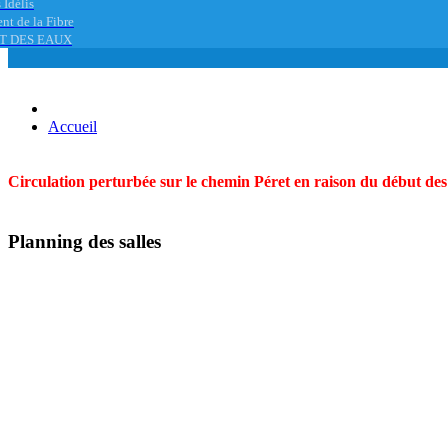
 Idélis
nt de la Fibre
T DES EAUX
Accueil
Circulation perturbée sur le chemin Péret en raison du début des t
Planning des salles