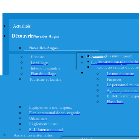
Actualités
Découvrir
Navailles-Angos
Navailles-Angos
Les élus municipaux
Histoire
La commune
Annonce des séances du
Le village
Le conseil municipal
Comptes rendus du cons
Intercommunalité
Plan du village
Le mot du maire
Tourisme et Loisirs
Finances
Le personnel muni
Agence postale c
Bulletins municip
Flash Info
Equipements municipaux
Plan communal de sauvegarde
Urbanisme
Règlement voirie
PLU Intercommunal
Assistantes maternelles