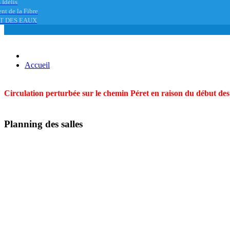
 Idélis
nt de la Fibre
T DES EAUX
Accueil
Circulation perturbée sur le chemin Péret en raison du début des t
Planning des salles