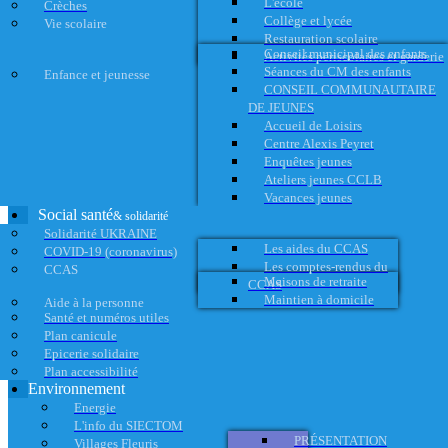
L'école
Crèches
Collège et lycée
Vie scolaire
Restauration scolaire
Conseil municipal des enfants
Activités périscolaires et garderie
Séances du CM des enfants
Enfance et jeunesse
CONSEIL COMMUNAUTAIRE
DE JEUNES
Accueil de Loisirs
Centre Alexis Peyret
Enquêtes jeunes
Ateliers jeunes CCLB
Vacances jeunes
Social santé
& solidarité
Solidarité UKRAINE
Les aides du CCAS
COVID-19 (coronavirus)
Les comptes-rendus du
CCAS
Maisons de retraite
CCAS
Maintien à domicile
Aide à la personne
Santé et numéros utiles
Plan canicule
Epicerie solidaire
Plan accessibilité
Environnement
Energie
L'info du SIECTOM
PRÉSENTATION
Villages Fleuris