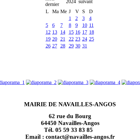
2024
L
Ma
Me
J
V
S
D
1
2
3
4
5
6
7
8
9
10
11
12
13
14
15
16
17
18
19
20
21
22
23
24
25
26
27
28
29
30
31
MAIRIE DE NAVAILLES-ANGOS
62 rue du Bourg
64450 Navailles-Angos
Tél. 05 59 33 83 85
Email : contact@navailles-angos.fr