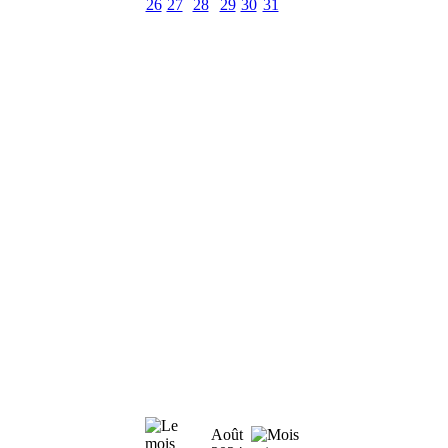
26
27
28
29
30
31
Août