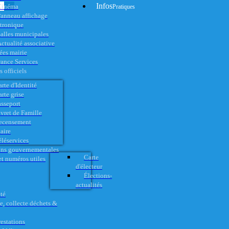
Infos
Cinéma
Pratiques
anneau affichage
ctronique
alles municipales
ctualité associative
es mairie
rance Services
 officiels
rte d'Identité
rte grise
asseport
vret de Famille
ecensement
aire
éléservices
ons gouvernementales
Carte
t numéros utiles
d'électeur
Élections-
actualités
té
e, collecte déchets &
restations