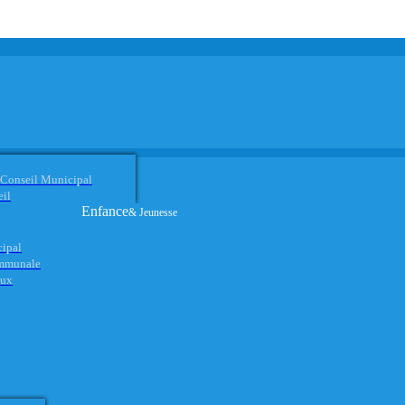
 Conseil Municipal
eil
Enfance
& Jeunesse
cipal
ommunale
aux