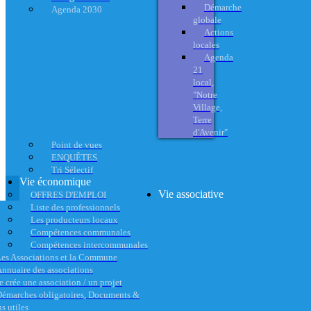
Démarche
Agenda 2030
globale
Actions
locales
Agenda
21
local,
"Notre
Village,
Terre
d'Avenir"
Point de vues
ENQUÊTES
Tri Sélectif
Vie économique
Vie associative
OFFRES D'EMPLOI
Liste des professionnels
Les producteurs locaux
Compétences communales
Compétences intercommunales
es Associations et la Commune
nnuaire des associations
e crée une association / un projet
émarches obligatoires, Documents &
s utiles