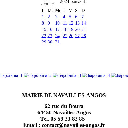
2024
L
Ma
Me
J
V
S
D
1
2
3
4
5
6
7
8
9
10
11
12
13
14
15
16
17
18
19
20
21
22
23
24
25
26
27
28
29
30
31
MAIRIE DE NAVAILLES-ANGOS
62 rue du Bourg
64450 Navailles-Angos
Tél. 05 59 33 83 85
Email : contact@navailles-angos.fr