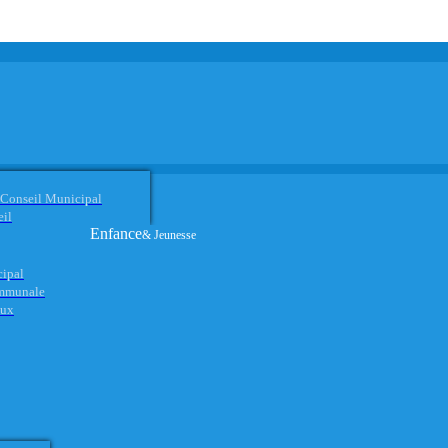
 Conseil Municipal
eil
Enfance
& Jeunesse
cipal
ommunale
aux