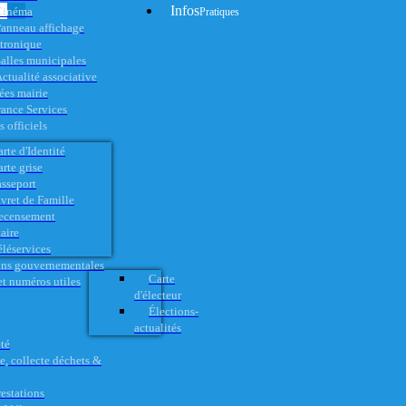
Infos
Cinéma
Pratiques
anneau affichage
ctronique
alles municipales
ctualité associative
es mairie
rance Services
 officiels
rte d'Identité
rte grise
asseport
vret de Famille
ecensement
aire
éléservices
ons gouvernementales
Carte
t numéros utiles
d'électeur
Élections-
actualités
té
e, collecte déchets &
restations