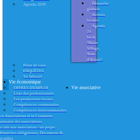
Démarche
Agenda 2030
globale
Actions
locales
Agenda
21
local,
"Notre
Village,
Terre
d'Avenir"
Point de vues
ENQUÊTES
Tri Sélectif
Vie économique
Vie associative
OFFRES D'EMPLOI
Liste des professionnels
Les producteurs locaux
Compétences communales
Compétences intercommunales
es Associations et la Commune
nnuaire des associations
e crée une association / un projet
émarches obligatoires, Documents &
s utiles