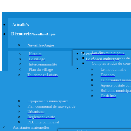
Actualités
Découvrir
Navailles-Angos
Navailles-Angos
Les élus municipaux
Histoire
La commune
Annonce des séances du
Le village
Le conseil municipal
Comptes rendus du cons
Intercommunalité
Plan du village
Le mot du maire
Tourisme et Loisirs
Finances
Le personnel muni
Agence postale c
Bulletins municip
Flash Info
Equipements municipaux
Plan communal de sauvegarde
Urbanisme
Règlement voirie
PLU Intercommunal
Assistantes maternelles