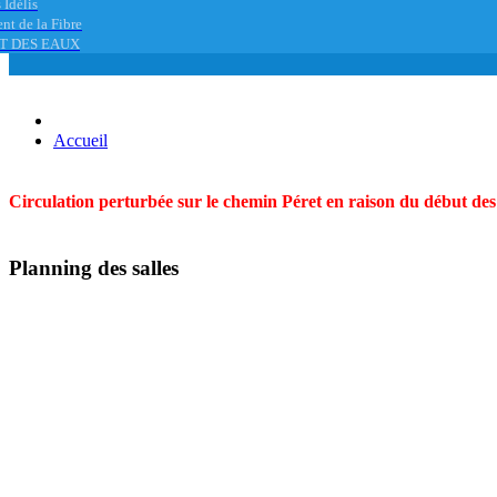
 Idélis
nt de la Fibre
T DES EAUX
Accueil
Circulation perturbée sur le chemin Péret en raison du début des t
Planning des salles