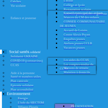
L'école
Crèches
Collège et lycée
Vie scolaire
Restauration scolaire
Conseil municipal des enfants
Activités périscolaires et garderie
Séances du CM des enfants
Enfance et jeunesse
CONSEIL COMMUNAUTAIRE
DE JEUNES
Accueil de Loisirs
Centre Alexis Peyret
Enquêtes jeunes
Ateliers jeunes CCLB
Vacances jeunes
Social santé
& solidarité
Solidarité UKRAINE
Les aides du CCAS
COVID-19 (coronavirus)
Les comptes-rendus du
CCAS
Maisons de retraite
CCAS
Maintien à domicile
Aide à la personne
Santé et numéros utiles
Plan canicule
Epicerie solidaire
Plan accessibilité
Environnement
Energie
L'info du SIECTOM
PRÉSENTATION
Villages Fleuris