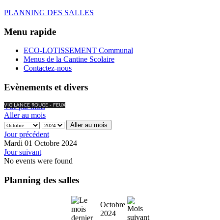
PLANNING DES SALLES
Menu rapide
ECO-LOTISSEMENT Communal
Menus de la Cantine Scolaire
Contactez-nous
Evènements et divers
Vue par mois
VIGILANCE ROUGE - FEUX
Aller au mois
Aller au mois
Jour précédent
Mardi 01 Octobre 2024
Jour suivant
No events were found
Planning des salles
Octobre
2024