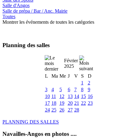
Salle d'Angos
Salle de prépa / Bar / Anc. Mairie
Toutes
Montrer les événements de toutes les catégories
Planning des salles
Février
2025
L
Ma
Me
J
V
S
D
1
2
3
4
5
6
7
8
9
10
11
12
13
14
15
16
17
18
19
20
21
22
23
24
25
26
27
28
PLANNING DES SALLES
Navailles-Angos en photos ....