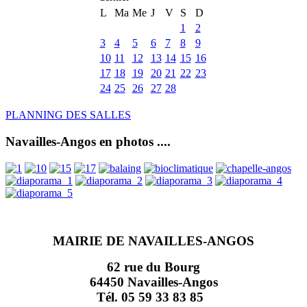
L
Ma
Me
J
V
S
D
1
2
3
4
5
6
7
8
9
10
11
12
13
14
15
16
17
18
19
20
21
22
23
24
25
26
27
28
PLANNING DES SALLES
Navailles-Angos en photos ....
MAIRIE DE NAVAILLES-ANGOS
62 rue du Bourg
64450 Navailles-Angos
Tél. 05 59 33 83 85