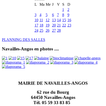
L
Ma
Me
J
V
S
D
1
2
3
4
5
6
7
8
9
10
11
12
13
14
15
16
17
18
19
20
21
22
23
24
25
26
27
28
PLANNING DES SALLES
Navailles-Angos en photos ....
MAIRIE DE NAVAILLES-ANGOS
62 rue du Bourg
64450 Navailles-Angos
Tél. 05 59 33 83 85