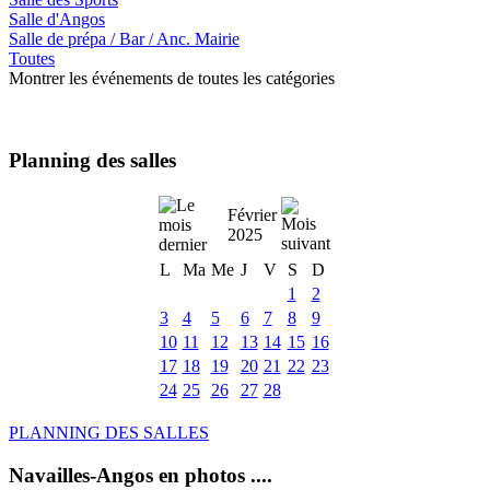
Salle d'Angos
Salle de prépa / Bar / Anc. Mairie
Toutes
Montrer les événements de toutes les catégories
Planning des salles
Février
2025
L
Ma
Me
J
V
S
D
1
2
3
4
5
6
7
8
9
10
11
12
13
14
15
16
17
18
19
20
21
22
23
24
25
26
27
28
PLANNING DES SALLES
Navailles-Angos en photos ....