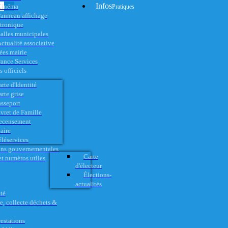
Infos
Cinéma
Pratiques
anneau affichage
ctronique
alles municipales
ctualité associative
es mairie
rance Services
 officiels
rte d'Identité
rte grise
asseport
vret de Famille
ecensement
aire
éléservices
ons gouvernementales
Carte
t numéros utiles
d'électeur
Élections-
actualités
té
e, collecte déchets &
restations