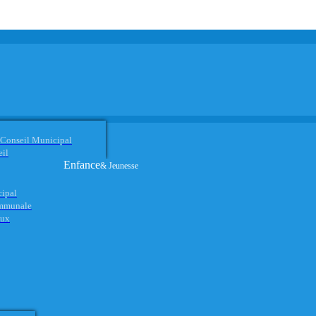
 Conseil Municipal
eil
Enfance
& Jeunesse
cipal
ommunale
aux