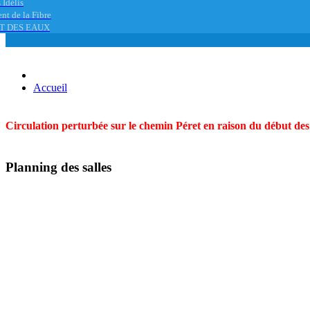
 Idélis
nt de la Fibre
T DES EAUX
Accueil
Circulation perturbée sur le chemin Péret en raison du début des t
Planning des salles