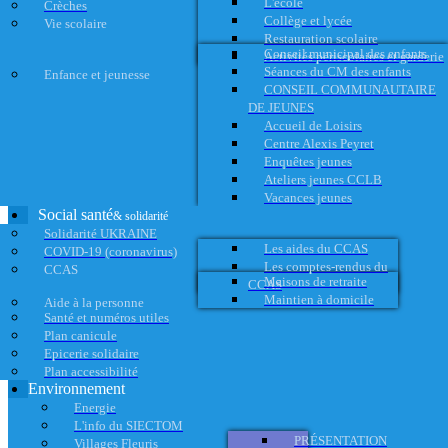
L'école
Crèches
Collège et lycée
Vie scolaire
Restauration scolaire
Conseil municipal des enfants
Activités périscolaires et garderie
Séances du CM des enfants
Enfance et jeunesse
CONSEIL COMMUNAUTAIRE
DE JEUNES
Accueil de Loisirs
Centre Alexis Peyret
Enquêtes jeunes
Ateliers jeunes CCLB
Vacances jeunes
Social santé
& solidarité
Solidarité UKRAINE
Les aides du CCAS
COVID-19 (coronavirus)
Les comptes-rendus du
CCAS
Maisons de retraite
CCAS
Maintien à domicile
Aide à la personne
Santé et numéros utiles
Plan canicule
Epicerie solidaire
Plan accessibilité
Environnement
Energie
L'info du SIECTOM
PRÉSENTATION
Villages Fleuris