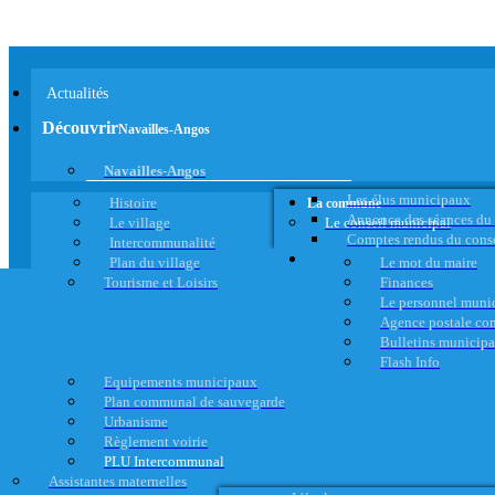
Actualités
Découvrir
Navailles-Angos
Navailles-Angos
Les élus municipaux
Histoire
La commune
Annonce des séances du
Le village
Le conseil municipal
Comptes rendus du cons
Intercommunalité
Plan du village
Le mot du maire
Tourisme et Loisirs
Finances
Le personnel muni
Agence postale c
Bulletins municip
Flash Info
Equipements municipaux
Plan communal de sauvegarde
Urbanisme
Règlement voirie
PLU Intercommunal
Assistantes maternelles