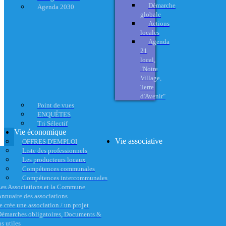
Démarche
Agenda 2030
globale
Actions
locales
Agenda
21
local,
"Notre
Village,
Terre
d'Avenir"
Point de vues
ENQUÊTES
Tri Sélectif
Vie économique
Vie associative
OFFRES D'EMPLOI
Liste des professionnels
Les producteurs locaux
Compétences communales
Compétences intercommunales
es Associations et la Commune
nnuaire des associations
e crée une association / un projet
émarches obligatoires, Documents &
s utiles