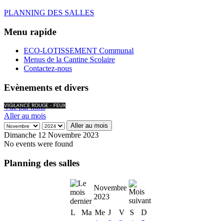
PLANNING DES SALLES
Menu rapide
ECO-LOTISSEMENT Communal
Menus de la Cantine Scolaire
Contactez-nous
Evènements et divers
Vue par mois
VIGILANCE ROUGE - FEUX
Aller au mois
Aller au mois
Dimanche 12 Novembre 2023
No events were found
Planning des salles
Novembre
2023
L
Ma
Me
J
V
S
D