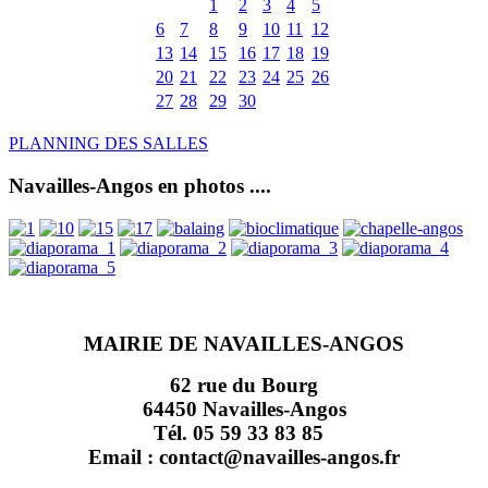
1
2
3
4
5
6
7
8
9
10
11
12
13
14
15
16
17
18
19
20
21
22
23
24
25
26
27
28
29
30
PLANNING DES SALLES
Navailles-Angos en photos ....
MAIRIE DE NAVAILLES-ANGOS
62 rue du Bourg
64450 Navailles-Angos
Tél. 05 59 33 83 85
Email : contact@navailles-angos.fr