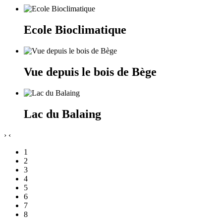
Ecole Bioclimatique
Vue depuis le bois de Bège
Lac du Balaing
›
‹
1
2
3
4
5
6
7
8