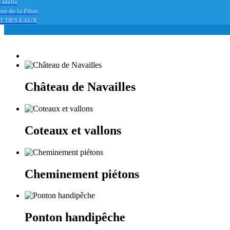
 Idélis
nt de la Fibre
T DES EAUX
Château de Navailles
Coteaux et vallons
Cheminement piétons
Ponton handipêche