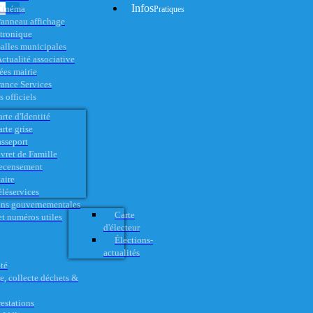
Infos
Cinéma
Pratiques
anneau affichage
ctronique
alles municipales
ctualité associative
es mairie
rance Services
 officiels
rte d'Identité
rte grise
asseport
vret de Famille
ecensement
aire
éléservices
ons gouvernementales
Carte
t numéros utiles
d'électeur
Élections-
actualités
té
e, collecte déchets &
restations