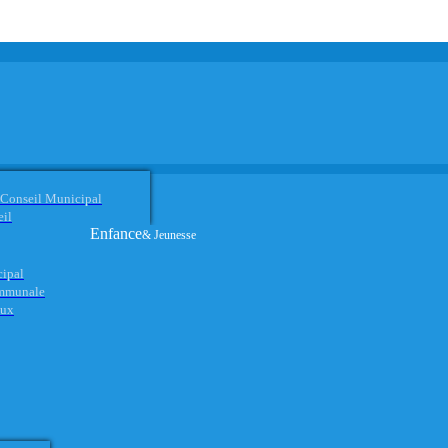
 Conseil Municipal
eil
Enfance
& Jeunesse
cipal
ommunale
aux