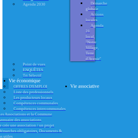
Démarche
Agenda 2030
globale
Actions
locales
Agenda
21
local,
"Notre
Village,
Terre
d'Avenir"
Point de vues
ENQUÊTES
Tri Sélectif
Vie économique
Vie associative
OFFRES D'EMPLOI
Liste des professionnels
Les producteurs locaux
Compétences communales
Compétences intercommunales
es Associations et la Commune
nnuaire des associations
e crée une association / un projet
émarches obligatoires, Documents &
s utiles