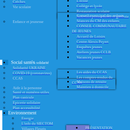
L'école
Crèches
Collège et lycée
Vie scolaire
Restauration scolaire
Conseil municipal des enfants
Activités périscolaires et garderie
Séances du CM des enfants
Enfance et jeunesse
CONSEIL COMMUNAUTAIRE
DE JEUNES
Accueil de Loisirs
Centre Alexis Peyret
Enquêtes jeunes
Ateliers jeunes CCLB
Vacances jeunes
Social santé
& solidarité
Solidarité UKRAINE
Les aides du CCAS
COVID-19 (coronavirus)
Les comptes-rendus du
CCAS
Maisons de retraite
CCAS
Maintien à domicile
Aide à la personne
Santé et numéros utiles
Plan canicule
Epicerie solidaire
Plan accessibilité
Environnement
Energie
L'info du SIECTOM
PRÉSENTATION
Villages Fleuris