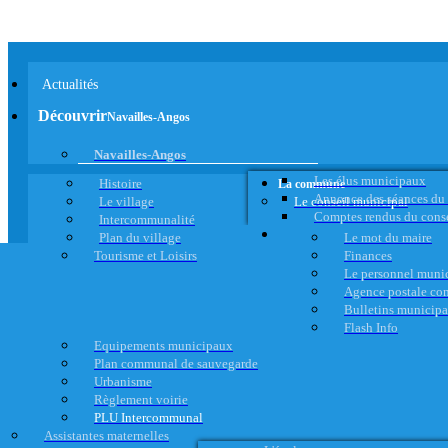
Actualités
Découvrir
Navailles-Angos
Navailles-Angos
Les élus municipaux
Histoire
La commune
Annonce des séances du
Le village
Le conseil municipal
Comptes rendus du cons
Intercommunalité
Plan du village
Le mot du maire
Tourisme et Loisirs
Finances
Le personnel muni
Agence postale c
Bulletins municip
Flash Info
Equipements municipaux
Plan communal de sauvegarde
Urbanisme
Règlement voirie
PLU Intercommunal
Assistantes maternelles