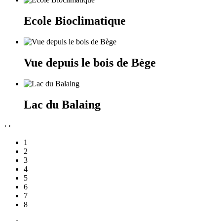
Ecole Bioclimatique
Vue depuis le bois de Bège
Lac du Balaing
›
‹
1
2
3
4
5
6
7
8