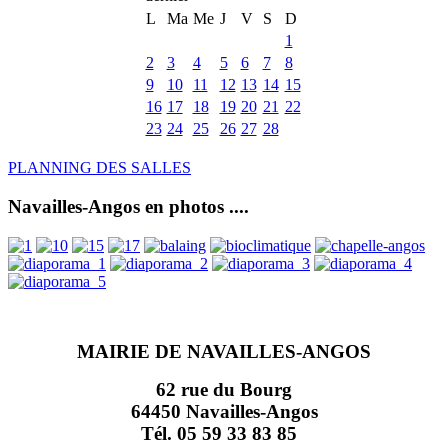
L
Ma
Me
J
V
S
D
1
2
3
4
5
6
7
8
9
10
11
12
13
14
15
16
17
18
19
20
21
22
23
24
25
26
27
28
PLANNING DES SALLES
Navailles-Angos en photos ....
MAIRIE DE NAVAILLES-ANGOS
62 rue du Bourg
64450 Navailles-Angos
Tél. 05 59 33 83 85