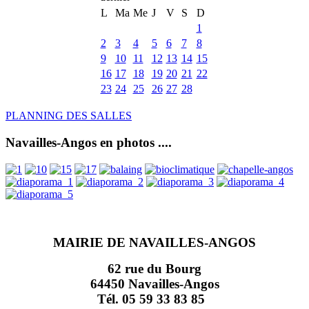
L
Ma
Me
J
V
S
D
1
2
3
4
5
6
7
8
9
10
11
12
13
14
15
16
17
18
19
20
21
22
23
24
25
26
27
28
PLANNING DES SALLES
Navailles-Angos en photos ....
MAIRIE DE NAVAILLES-ANGOS
62 rue du Bourg
64450 Navailles-Angos
Tél. 05 59 33 83 85