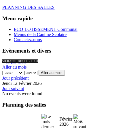
PLANNING DES SALLES
Menu rapide
ECO-LOTISSEMENT Communal
Menus de la Cantine Scolaire
Contactez-nous
Evènements et divers
Vue par mois
VIGILANCE ROUGE - FEUX
Aller au mois
Aller au mois
Jour précédent
Jeudi 12 Février 2026
Jour suivant
No events were found
Planning des salles
Février
2026