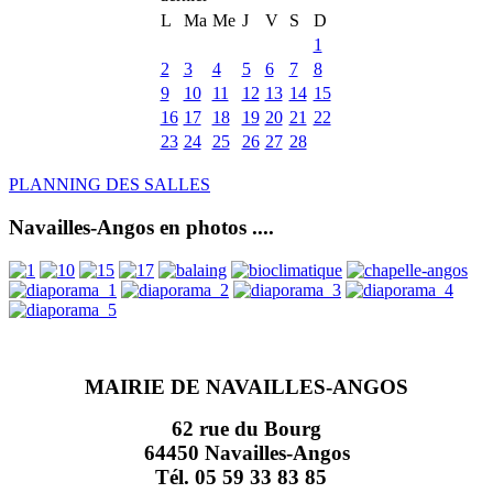
L
Ma
Me
J
V
S
D
1
2
3
4
5
6
7
8
9
10
11
12
13
14
15
16
17
18
19
20
21
22
23
24
25
26
27
28
PLANNING DES SALLES
Navailles-Angos en photos ....
MAIRIE DE NAVAILLES-ANGOS
62 rue du Bourg
64450 Navailles-Angos
Tél. 05 59 33 83 85