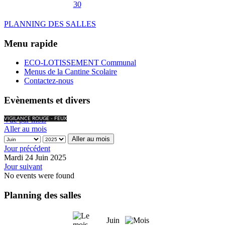
30
PLANNING DES SALLES
Menu rapide
ECO-LOTISSEMENT Communal
Menus de la Cantine Scolaire
Contactez-nous
Evènements et divers
Vue par mois
VIGILANCE ROUGE - FEUX
Aller au mois
Aller au mois
Jour précédent
Mardi 24 Juin 2025
Jour suivant
No events were found
Planning des salles
Juin