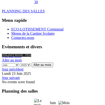
30
PLANNING DES SALLES
Menu rapide
ECO-LOTISSEMENT Communal
Menus de la Cantine Scolaire
Contactez-nous
Evènements et divers
Vue par mois
VIGILANCE ROUGE - FEUX
Aller au mois
Aller au mois
Jour précédent
Lundi 23 Juin 2025
Jour suivant
No events were found
Planning des salles
Juin