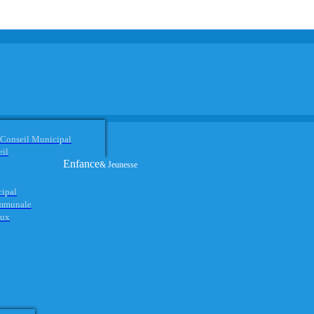
 Conseil Municipal
eil
Enfance
& Jeunesse
cipal
ommunale
aux