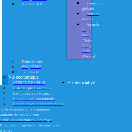
Démarche
Agenda 2030
globale
Actions
locales
Agenda
21
local,
"Notre
Village,
Terre
d'Avenir"
Point de vues
ENQUÊTES
Tri Sélectif
Vie économique
Vie associative
OFFRES D'EMPLOI
Liste des professionnels
Les producteurs locaux
Compétences communales
Compétences intercommunales
es Associations et la Commune
nnuaire des associations
e crée une association / un projet
émarches obligatoires, Documents &
s utiles