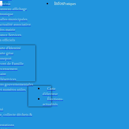
Infos
Cinéma
Pratiques
anneau affichage
ctronique
alles municipales
ctualité associative
es mairie
rance Services
 officiels
rte d'Identité
rte grise
asseport
vret de Famille
ecensement
aire
éléservices
ons gouvernementales
Carte
t numéros utiles
d'électeur
Élections-
actualités
té
e, collecte déchets &
restations