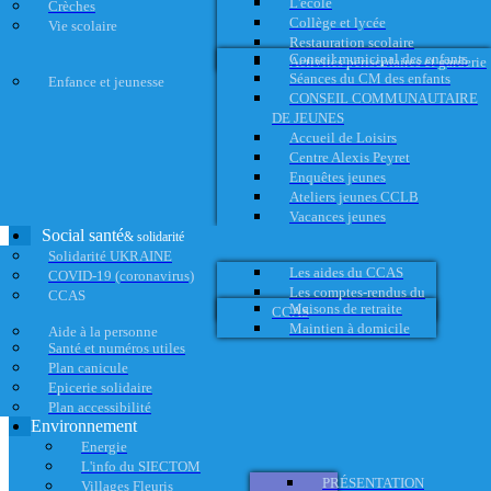
L'école
Crèches
Collège et lycée
Vie scolaire
Restauration scolaire
Conseil municipal des enfants
Activités périscolaires et garderie
Séances du CM des enfants
Enfance et jeunesse
CONSEIL COMMUNAUTAIRE
DE JEUNES
Accueil de Loisirs
Centre Alexis Peyret
Enquêtes jeunes
Ateliers jeunes CCLB
Vacances jeunes
Social santé
& solidarité
Solidarité UKRAINE
Les aides du CCAS
COVID-19 (coronavirus)
Les comptes-rendus du
CCAS
Maisons de retraite
CCAS
Maintien à domicile
Aide à la personne
Santé et numéros utiles
Plan canicule
Epicerie solidaire
Plan accessibilité
Environnement
Energie
L'info du SIECTOM
PRÉSENTATION
Villages Fleuris