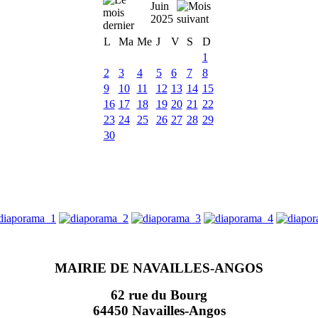
Juin
2025
L
Ma
Me
J
V
S
D
1
2
3
4
5
6
7
8
9
10
11
12
13
14
15
16
17
18
19
20
21
22
23
24
25
26
27
28
29
30
MAIRIE DE NAVAILLES-ANGOS
62 rue du Bourg
64450 Navailles-Angos