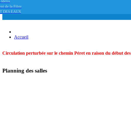
 Idélis
nt de la Fibre
T DES EAUX
Accueil
Circulation perturbée sur le chemin Péret en raison du début des t
Planning des salles