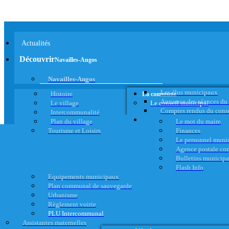
Actualités
Découvrir
Navailles-Angos
Navailles-Angos
Les élus municipaux
Histoire
La commune
Annonce des séances du
Le village
Le conseil municipal
Comptes rendus du cons
Intercommunalité
Plan du village
Le mot du maire
Tourisme et Loisirs
Finances
Le personnel muni
Agence postale c
Bulletins municip
Flash Info
Equipements municipaux
Plan communal de sauvegarde
Urbanisme
Règlement voirie
PLU Intercommunal
Assistantes maternelles