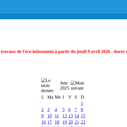
ravaux de l'éco-lotissement à partir du jeudi 9 avril 2026 - durée 
Juin
2025
L
Ma
Me
J
V
S
D
1
2
3
4
5
6
7
8
9
10
11
12
13
14
15
16
17
18
19
20
21
22