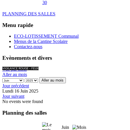
30
PLANNING DES SALLES
Menu rapide
ECO-LOTISSEMENT Communal
Menus de la Cantine Scolaire
Contactez-nous
Evènements et divers
Vue par mois
VIGILANCE ROUGE - FEUX
Aller au mois
Aller au mois
Jour précédent
Lundi 16 Juin 2025
Jour suivant
No events were found
Planning des salles
Juin