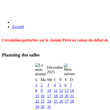
Accueil
Circulation perturbée sur le chemin Péret en raison du début des t
Planning des salles
Décembre
2025
L
Ma
Me
J
V
S
D
1
2
3
4
5
6
7
8
9
10
11
12
13
14
15
16
17
18
19
20
21
22
23
24
25
26
27
28
29
30
31