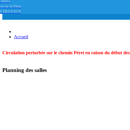
 Idélis
nt de la Fibre
T DES EAUX
Accueil
Circulation perturbée sur le chemin Péret en raison du début des t
Planning des salles