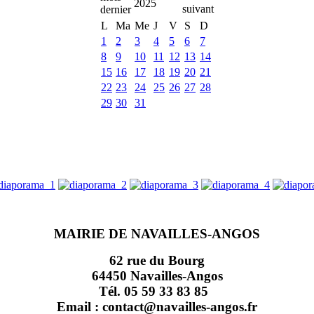
2025
L
Ma
Me
J
V
S
D
1
2
3
4
5
6
7
8
9
10
11
12
13
14
15
16
17
18
19
20
21
22
23
24
25
26
27
28
29
30
31
MAIRIE DE NAVAILLES-ANGOS
62 rue du Bourg
64450 Navailles-Angos
Tél. 05 59 33 83 85
Email : contact@navailles-angos.fr