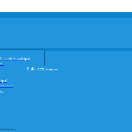
 Conseil Municipal
eil
Enfance
& Jeunesse
cipal
ommunale
aux