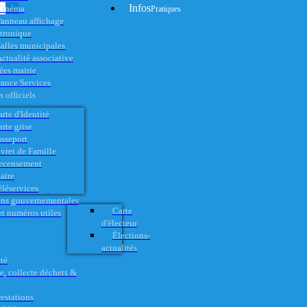
Infos
Cinéma
Pratiques
anneau affichage
ctronique
alles municipales
ctualité associative
es mairie
rance Services
 officiels
rte d'Identité
rte grise
asseport
vret de Famille
ecensement
aire
éléservices
ons gouvernementales
Carte
t numéros utiles
d'électeur
Élections-
actualités
té
e, collecte déchets &
restations