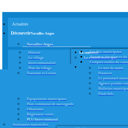
Actualités
Découvrir
Navailles-Angos
Navailles-Angos
Les élus municipaux
Histoire
La commune
Annonce des séances du
Le village
Le conseil municipal
Comptes rendus du cons
Intercommunalité
Plan du village
Le mot du maire
Tourisme et Loisirs
Finances
Le personnel muni
Agence postale c
Bulletins municip
Flash Info
Equipements municipaux
Plan communal de sauvegarde
Urbanisme
Règlement voirie
PLU Intercommunal
Assistantes maternelles