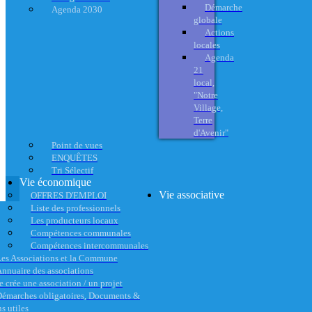
Démarche
Agenda 2030
globale
Actions
locales
Agenda
21
local,
"Notre
Village,
Terre
d'Avenir"
Point de vues
ENQUÊTES
Tri Sélectif
Vie économique
Vie associative
OFFRES D'EMPLOI
Liste des professionnels
Les producteurs locaux
Compétences communales
Compétences intercommunales
es Associations et la Commune
nnuaire des associations
e crée une association / un projet
émarches obligatoires, Documents &
s utiles