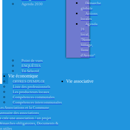
Démarche
Agenda 2030
globale
Actions
locales
Agenda
21
local,
"Notre
Village,
Terre
d'Avenir"
Point de vues
ENQUÊTES
Tri Sélectif
Vie économique
Vie associative
OFFRES D'EMPLOI
Liste des professionnels
Les producteurs locaux
Compétences communales
Compétences intercommunales
es Associations et la Commune
nnuaire des associations
e crée une association / un projet
émarches obligatoires, Documents &
s utiles