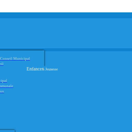
 Conseil Municipal
eil
Enfance
& Jeunesse
cipal
ommunale
aux