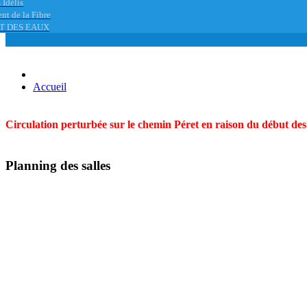
 Idélis
nt de la Fibre
T DES EAUX
Accueil
Circulation perturbée sur le chemin Péret en raison du début des t
Planning des salles