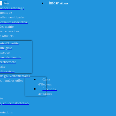
Infos
Cinéma
Pratiques
anneau affichage
ctronique
alles municipales
ctualité associative
es mairie
rance Services
 officiels
rte d'Identité
rte grise
asseport
vret de Famille
ecensement
aire
éléservices
ons gouvernementales
Carte
t numéros utiles
d'électeur
Élections-
actualités
té
e, collecte déchets &
restations