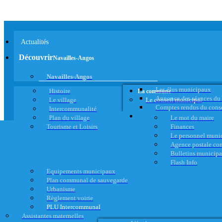
Actualités
Découvrir
Navailles-Angos
Navailles-Angos
Les élus municipaux
Histoire
La commune
Annonce des séances du
Le village
Le conseil municipal
Comptes rendus du cons
Intercommunalité
Plan du village
Le mot du maire
Tourisme et Loisirs
Finances
Le personnel muni
Agence postale c
Bulletins municip
Flash Info
Equipements municipaux
Plan communal de sauvegarde
Urbanisme
Règlement voirie
PLU Intercommunal
Assistantes maternelles