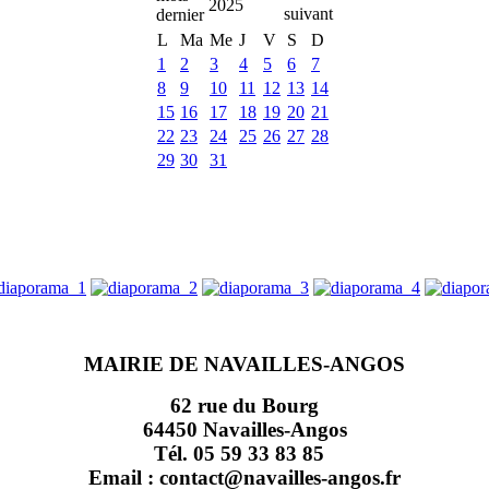
2025
L
Ma
Me
J
V
S
D
1
2
3
4
5
6
7
8
9
10
11
12
13
14
15
16
17
18
19
20
21
22
23
24
25
26
27
28
29
30
31
MAIRIE DE NAVAILLES-ANGOS
62 rue du Bourg
64450 Navailles-Angos
Tél. 05 59 33 83 85
Email : contact@navailles-angos.fr