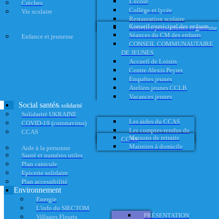
L'école
Crèches
Collège et lycée
Vie scolaire
Restauration scolaire
Conseil municipal des enfants
Activités périscolaires et garderie
Séances du CM des enfants
Enfance et jeunesse
CONSEIL COMMUNAUTAIRE
DE JEUNES
Accueil de Loisirs
Centre Alexis Peyret
Enquêtes jeunes
Ateliers jeunes CCLB
Vacances jeunes
Social santé
& solidarité
Solidarité UKRAINE
Les aides du CCAS
COVID-19 (coronavirus)
Les comptes-rendus du
CCAS
Maisons de retraite
CCAS
Maintien à domicile
Aide à la personne
Santé et numéros utiles
Plan canicule
Epicerie solidaire
Plan accessibilité
Environnement
Energie
L'info du SIECTOM
PRÉSENTATION
Villages Fleuris