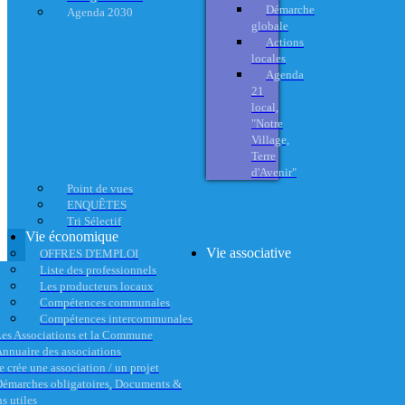
Démarche
Agenda 2030
globale
Actions
locales
Agenda
21
local,
"Notre
Village,
Terre
d'Avenir"
Point de vues
ENQUÊTES
Tri Sélectif
Vie économique
Vie associative
OFFRES D'EMPLOI
Liste des professionnels
Les producteurs locaux
Compétences communales
Compétences intercommunales
es Associations et la Commune
nnuaire des associations
e crée une association / un projet
émarches obligatoires, Documents &
s utiles