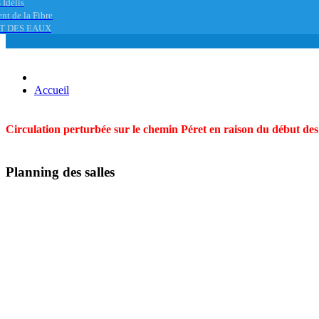
 Idélis
nt de la Fibre
T DES EAUX
Accueil
Circulation perturbée sur le chemin Péret en raison du début des t
Planning des salles