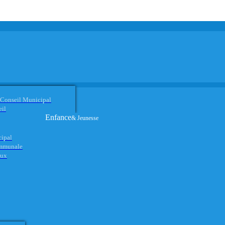
 Conseil Municipal
eil
Enfance
& Jeunesse
cipal
ommunale
aux