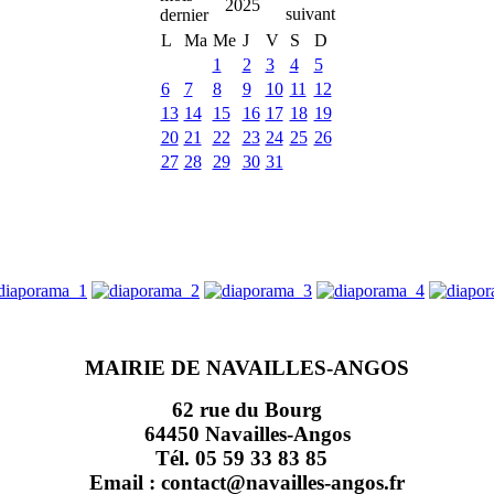
2025
L
Ma
Me
J
V
S
D
1
2
3
4
5
6
7
8
9
10
11
12
13
14
15
16
17
18
19
20
21
22
23
24
25
26
27
28
29
30
31
MAIRIE DE NAVAILLES-ANGOS
62 rue du Bourg
64450 Navailles-Angos
Tél. 05 59 33 83 85
Email : contact@navailles-angos.fr