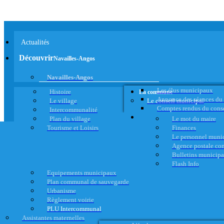
Actualités
Découvrir
Navailles-Angos
Navailles-Angos
Les élus municipaux
Histoire
La commune
Annonce des séances du
Le village
Le conseil municipal
Comptes rendus du cons
Intercommunalité
Plan du village
Le mot du maire
Tourisme et Loisirs
Finances
Le personnel muni
Agence postale c
Bulletins municip
Flash Info
Equipements municipaux
Plan communal de sauvegarde
Urbanisme
Règlement voirie
PLU Intercommunal
Assistantes maternelles