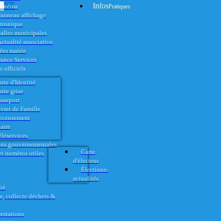
Infos
Cinéma
Pratiques
anneau affichage
ctronique
alles municipales
ctualité associative
es mairie
rance Services
 officiels
rte d'Identité
rte grise
asseport
vret de Famille
ecensement
aire
éléservices
ons gouvernementales
Carte
t numéros utiles
d'électeur
Élections-
actualités
té
e, collecte déchets &
restations