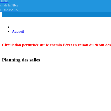
 Idélis
nt de la Fibre
T DES EAUX
Accueil
Circulation perturbée sur le chemin Péret en raison du début des t
Planning des salles