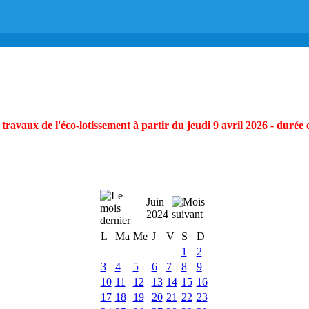
ravaux de l'éco-lotissement à partir du jeudi 9 avril 2026 - durée 
Juin
2024
L
Ma
Me
J
V
S
D
1
2
3
4
5
6
7
8
9
10
11
12
13
14
15
16
17
18
19
20
21
22
23