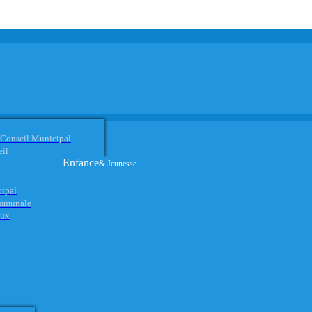
 Conseil Municipal
eil
Enfance
& Jeunesse
cipal
ommunale
aux