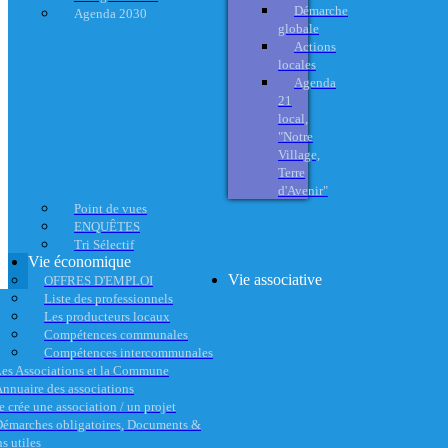
Démarche
Agenda 2030
globale
Actions
locales
Agenda
21
local,
"Notre
Village,
Terre
d'Avenir"
Point de vues
ENQUÊTES
Tri Sélectif
Vie économique
Vie associative
OFFRES D'EMPLOI
Liste des professionnels
Les producteurs locaux
Compétences communales
Compétences intercommunales
es Associations et la Commune
nnuaire des associations
e crée une association / un projet
émarches obligatoires, Documents &
s utiles