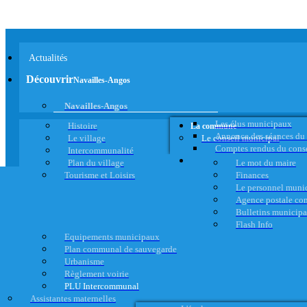
Actualités
Découvrir
Navailles-Angos
Navailles-Angos
Les élus municipaux
Histoire
La commune
Annonce des séances du
Le village
Le conseil municipal
Comptes rendus du cons
Intercommunalité
Plan du village
Le mot du maire
Tourisme et Loisirs
Finances
Le personnel muni
Agence postale c
Bulletins municip
Flash Info
Equipements municipaux
Plan communal de sauvegarde
Urbanisme
Règlement voirie
PLU Intercommunal
Assistantes maternelles