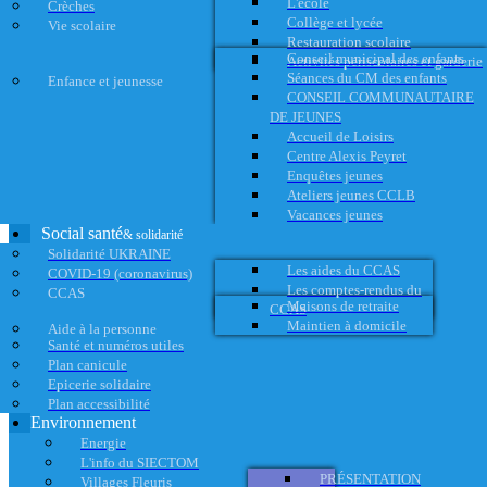
L'école
Crèches
Collège et lycée
Vie scolaire
Restauration scolaire
Conseil municipal des enfants
Activités périscolaires et garderie
Séances du CM des enfants
Enfance et jeunesse
CONSEIL COMMUNAUTAIRE
DE JEUNES
Accueil de Loisirs
Centre Alexis Peyret
Enquêtes jeunes
Ateliers jeunes CCLB
Vacances jeunes
Social santé
& solidarité
Solidarité UKRAINE
Les aides du CCAS
COVID-19 (coronavirus)
Les comptes-rendus du
CCAS
Maisons de retraite
CCAS
Maintien à domicile
Aide à la personne
Santé et numéros utiles
Plan canicule
Epicerie solidaire
Plan accessibilité
Environnement
Energie
L'info du SIECTOM
PRÉSENTATION
Villages Fleuris