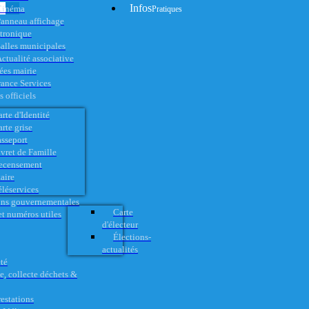
Infos
Cinéma
Pratiques
anneau affichage
ctronique
alles municipales
ctualité associative
es mairie
rance Services
 officiels
rte d'Identité
rte grise
asseport
vret de Famille
ecensement
aire
éléservices
ons gouvernementales
Carte
t numéros utiles
d'électeur
Élections-
actualités
té
e, collecte déchets &
restations