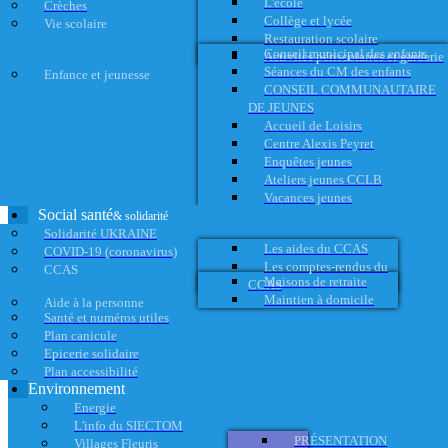
L'école
Crèches
Collège et lycée
Vie scolaire
Restauration scolaire
Conseil municipal des enfants
Activités périscolaires et garderie
Séances du CM des enfants
Enfance et jeunesse
CONSEIL COMMUNAUTAIRE
DE JEUNES
Accueil de Loisirs
Centre Alexis Peyret
Enquêtes jeunes
Ateliers jeunes CCLB
Vacances jeunes
Social santé
& solidarité
Solidarité UKRAINE
Les aides du CCAS
COVID-19 (coronavirus)
Les comptes-rendus du
CCAS
Maisons de retraite
CCAS
Maintien à domicile
Aide à la personne
Santé et numéros utiles
Plan canicule
Epicerie solidaire
Plan accessibilité
Environnement
Energie
L'info du SIECTOM
PRÉSENTATION
Villages Fleuris