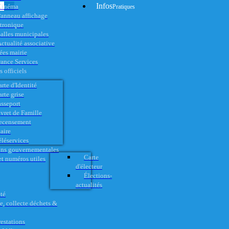
Infos
Cinéma
Pratiques
anneau affichage
ctronique
alles municipales
ctualité associative
es mairie
rance Services
 officiels
rte d'Identité
rte grise
asseport
vret de Famille
ecensement
aire
éléservices
ons gouvernementales
Carte
t numéros utiles
d'électeur
Élections-
actualités
té
e, collecte déchets &
restations