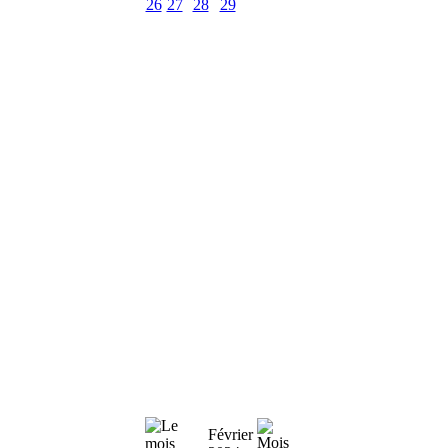
26
27
28
29
Février