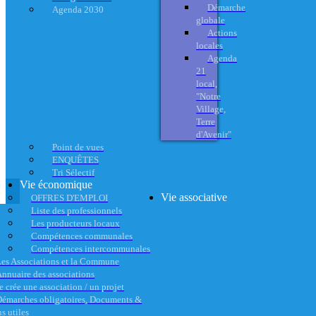
Démarche
Agenda 2030
globale
Actions
locales
Agenda
21
local,
"Notre
Village,
Terre
d'Avenir"
Point de vues
ENQUÊTES
Tri Sélectif
Vie économique
Vie associative
OFFRES D'EMPLOI
Liste des professionnels
Les producteurs locaux
Compétences communales
Compétences intercommunales
es Associations et la Commune
nnuaire des associations
e crée une association / un projet
émarches obligatoires, Documents &
s utiles