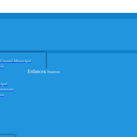
 Conseil Municipal
eil
Enfance
& Jeunesse
cipal
ommunale
aux