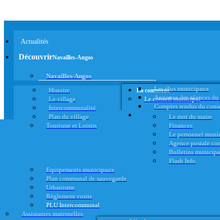
Actualités
Découvrir
Navailles-Angos
Navailles-Angos
Les élus municipaux
Histoire
La commune
Annonce des séances du
Le village
Le conseil municipal
Comptes rendus du cons
Intercommunalité
Plan du village
Le mot du maire
Tourisme et Loisirs
Finances
Le personnel muni
Agence postale c
Bulletins municip
Flash Info
Equipements municipaux
Plan communal de sauvegarde
Urbanisme
Règlement voirie
PLU Intercommunal
Assistantes maternelles