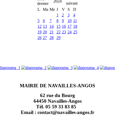
2024
L
Ma
Me
J
V
S
D
1
2
3
4
5
6
7
8
9
10
11
12
13
14
15
16
17
18
19
20
21
22
23
24
25
26
27
28
29
MAIRIE DE NAVAILLES-ANGOS
62 rue du Bourg
64450 Navailles-Angos
Tél. 05 59 33 83 85
Email : contact@navailles-angos.fr