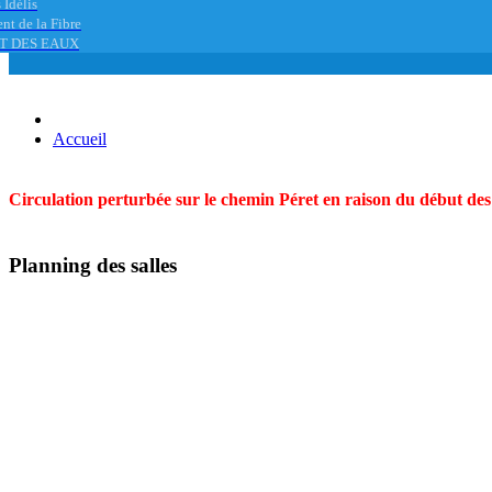
 Idélis
nt de la Fibre
T DES EAUX
Accueil
Circulation perturbée sur le chemin Péret en raison du début des t
Planning des salles