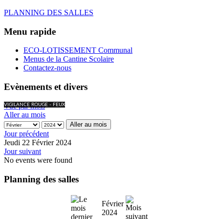
PLANNING DES SALLES
Menu rapide
ECO-LOTISSEMENT Communal
Menus de la Cantine Scolaire
Contactez-nous
Evènements et divers
Vue par mois
VIGILANCE ROUGE - FEUX
Aller au mois
Aller au mois
Jour précédent
Jeudi 22 Février 2024
Jour suivant
No events were found
Planning des salles
Février
2024