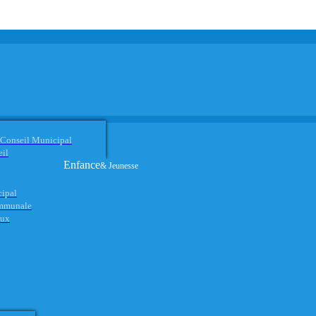
 Conseil Municipal
eil
Enfance
& Jeunesse
cipal
ommunale
aux