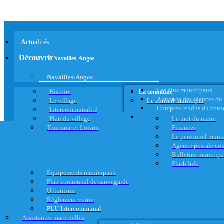
Actualités
Découvrir
Navailles-Angos
Navailles-Angos
Les élus municipaux
Histoire
La commune
Annonce des séances du
Le village
Le conseil municipal
Comptes rendus du cons
Intercommunalité
Plan du village
Le mot du maire
Tourisme et Loisirs
Finances
Le personnel muni
Agence postale c
Bulletins municip
Flash Info
Equipements municipaux
Plan communal de sauvegarde
Urbanisme
Règlement voirie
PLU Intercommunal
Assistantes maternelles