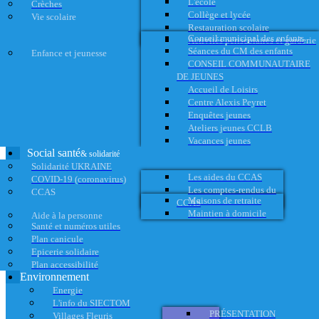
L'école
Crèches
Collège et lycée
Vie scolaire
Restauration scolaire
Conseil municipal des enfants
Activités périscolaires et garderie
Séances du CM des enfants
Enfance et jeunesse
CONSEIL COMMUNAUTAIRE
DE JEUNES
Accueil de Loisirs
Centre Alexis Peyret
Enquêtes jeunes
Ateliers jeunes CCLB
Vacances jeunes
Social santé
& solidarité
Solidarité UKRAINE
Les aides du CCAS
COVID-19 (coronavirus)
Les comptes-rendus du
CCAS
Maisons de retraite
CCAS
Maintien à domicile
Aide à la personne
Santé et numéros utiles
Plan canicule
Epicerie solidaire
Plan accessibilité
Environnement
Energie
L'info du SIECTOM
PRÉSENTATION
Villages Fleuris