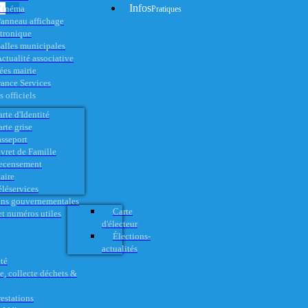
Infos
Cinéma
Pratiques
anneau affichage
ctronique
alles municipales
ctualité associative
es mairie
rance Services
 officiels
rte d'Identité
rte grise
asseport
vret de Famille
ecensement
aire
éléservices
ons gouvernementales
Carte
t numéros utiles
d'électeur
Élections-
actualités
té
e, collecte déchets &
restations