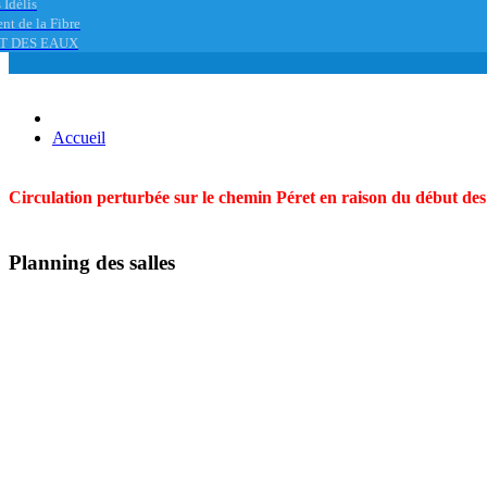
 Idélis
nt de la Fibre
T DES EAUX
Accueil
Circulation perturbée sur le chemin Péret en raison du début des t
Planning des salles