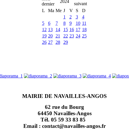
2024
L
Ma
Me
J
V
S
D
1
2
3
4
5
6
7
8
9
10
11
12
13
14
15
16
17
18
19
20
21
22
23
24
25
26
27
28
29
MAIRIE DE NAVAILLES-ANGOS
62 rue du Bourg
64450 Navailles-Angos
Tél. 05 59 33 83 85
Email : contact@navailles-angos.fr