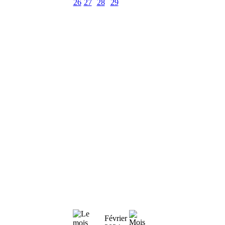
26
27
28
29
Février