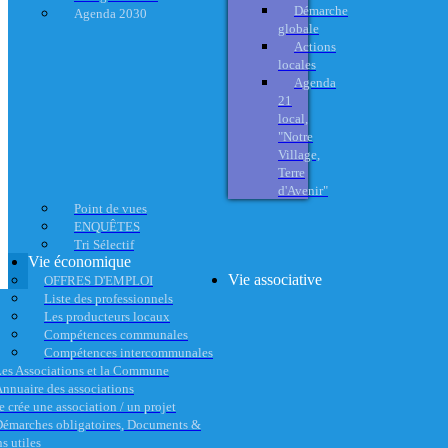
Démarche
Agenda 2030
globale
Actions
locales
Agenda
21
local,
"Notre
Village,
Terre
d'Avenir"
Point de vues
ENQUÊTES
Tri Sélectif
Vie économique
Vie associative
OFFRES D'EMPLOI
Liste des professionnels
Les producteurs locaux
Compétences communales
Compétences intercommunales
es Associations et la Commune
nnuaire des associations
e crée une association / un projet
émarches obligatoires, Documents &
s utiles