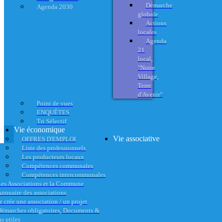
Démarche
Agenda 2030
globale
Actions
locales
Agenda
21
local,
"Notre
Village,
Terre
d'Avenir"
Point de vues
ENQUÊTES
Tri Sélectif
Vie économique
Vie associative
OFFRES D'EMPLOI
Liste des professionnels
Les producteurs locaux
Compétences communales
Compétences intercommunales
es Associations et la Commune
nnuaire des associations
e crée une association / un projet
émarches obligatoires, Documents &
s utiles