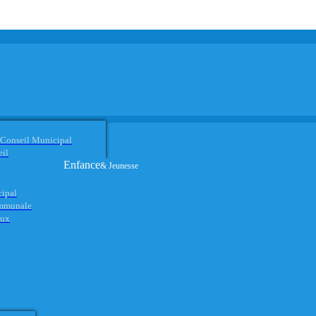
 Conseil Municipal
eil
Enfance
& Jeunesse
cipal
ommunale
aux