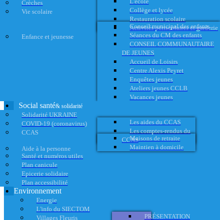
L'école
Crèches
Collège et lycée
Vie scolaire
Restauration scolaire
Conseil municipal des enfants
Activités périscolaires et garderie
Séances du CM des enfants
Enfance et jeunesse
CONSEIL COMMUNAUTAIRE
DE JEUNES
Accueil de Loisirs
Centre Alexis Peyret
Enquêtes jeunes
Ateliers jeunes CCLB
Vacances jeunes
Social santé
& solidarité
Solidarité UKRAINE
Les aides du CCAS
COVID-19 (coronavirus)
Les comptes-rendus du
CCAS
Maisons de retraite
CCAS
Maintien à domicile
Aide à la personne
Santé et numéros utiles
Plan canicule
Epicerie solidaire
Plan accessibilité
Environnement
Energie
L'info du SIECTOM
PRÉSENTATION
Villages Fleuris