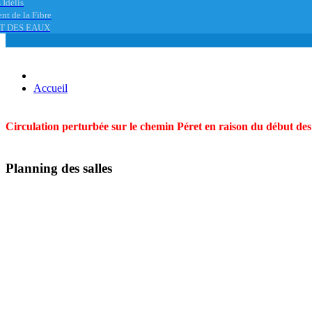
 Idélis
nt de la Fibre
T DES EAUX
Accueil
Circulation perturbée sur le chemin Péret en raison du début des t
Planning des salles