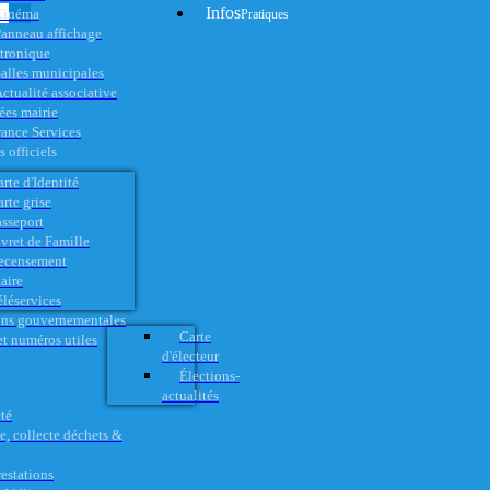
Infos
Cinéma
Pratiques
anneau affichage
ctronique
alles municipales
ctualité associative
es mairie
rance Services
 officiels
rte d'Identité
rte grise
asseport
vret de Famille
ecensement
aire
éléservices
ons gouvernementales
Carte
t numéros utiles
d'électeur
Élections-
actualités
té
e, collecte déchets &
restations