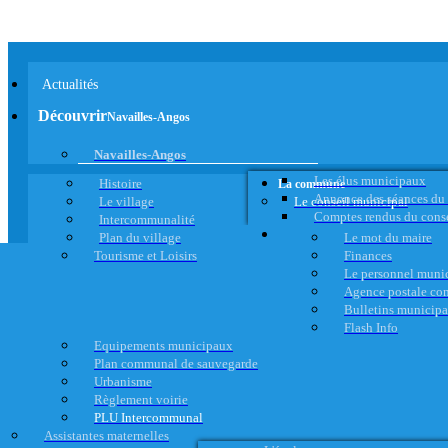
Actualités
Découvrir
Navailles-Angos
Navailles-Angos
Les élus municipaux
Histoire
La commune
Annonce des séances du
Le village
Le conseil municipal
Comptes rendus du cons
Intercommunalité
Plan du village
Le mot du maire
Tourisme et Loisirs
Finances
Le personnel muni
Agence postale c
Bulletins municip
Flash Info
Equipements municipaux
Plan communal de sauvegarde
Urbanisme
Règlement voirie
PLU Intercommunal
Assistantes maternelles