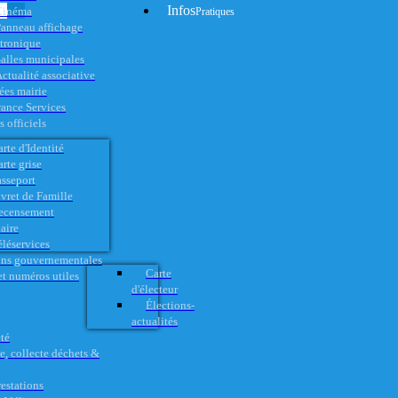
Infos
Cinéma
Pratiques
anneau affichage
ctronique
alles municipales
ctualité associative
es mairie
rance Services
 officiels
rte d'Identité
rte grise
asseport
vret de Famille
ecensement
aire
éléservices
ons gouvernementales
Carte
t numéros utiles
d'électeur
Élections-
actualités
té
e, collecte déchets &
restations