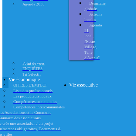
Démarche
Agenda 2030
globale
Actions
locales
Agenda
21
local,
"Notre
Village,
Terre
d'Avenir"
Point de vues
ENQUÊTES
Tri Sélectif
Vie économique
Vie associative
OFFRES D'EMPLOI
Liste des professionnels
Les producteurs locaux
Compétences communales
Compétences intercommunales
es Associations et la Commune
nnuaire des associations
e crée une association / un projet
émarches obligatoires, Documents &
s utiles