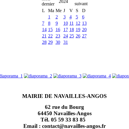
2024
L
Ma
Me
J
V
S
D
1
2
3
4
5
6
7
8
9
10
11
12
13
14
15
16
17
18
19
20
21
22
23
24
25
26
27
28
29
30
31
MAIRIE DE NAVAILLES-ANGOS
62 rue du Bourg
64450 Navailles-Angos
Tél. 05 59 33 83 85
Email : contact@navailles-angos.fr