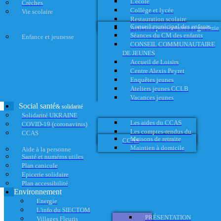
L'école
Crèches
Collège et lycée
Vie scolaire
Restauration scolaire
Conseil municipal des enfants
Activités périscolaires et garderie
Séances du CM des enfants
Enfance et jeunesse
CONSEIL COMMUNAUTAIRE
DE JEUNES
Accueil de Loisirs
Centre Alexis Peyret
Enquêtes jeunes
Ateliers jeunes CCLB
Vacances jeunes
Social santé
& solidarité
Solidarité UKRAINE
Les aides du CCAS
COVID-19 (coronavirus)
Les comptes-rendus du
CCAS
Maisons de retraite
CCAS
Maintien à domicile
Aide à la personne
Santé et numéros utiles
Plan canicule
Epicerie solidaire
Plan accessibilité
Environnement
Energie
L'info du SIECTOM
PRÉSENTATION
Villages Fleuris