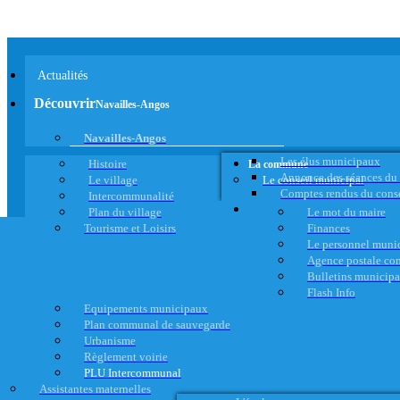
Actualités
Découvrir
Navailles-Angos
Navailles-Angos
Les élus municipaux
Histoire
La commune
Annonce des séances du
Le village
Le conseil municipal
Comptes rendus du cons
Intercommunalité
Plan du village
Le mot du maire
Tourisme et Loisirs
Finances
Le personnel muni
Agence postale c
Bulletins municip
Flash Info
Equipements municipaux
Plan communal de sauvegarde
Urbanisme
Règlement voirie
PLU Intercommunal
Assistantes maternelles