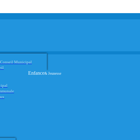
 Conseil Municipal
eil
Enfance
& Jeunesse
cipal
ommunale
aux