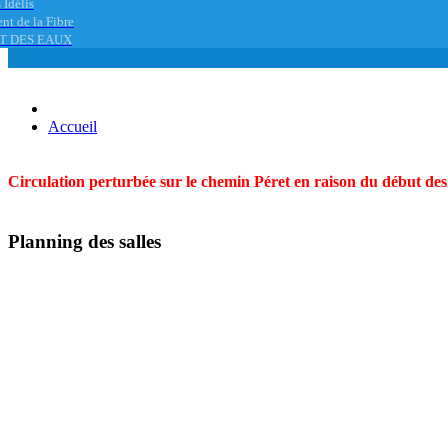
 Idélis
nt de la Fibre
T DES EAUX
Accueil
Circulation perturbée sur le chemin Péret en raison du début des t
Planning des salles