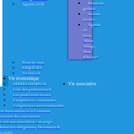
Démarche
Agenda 2030
globale
Actions
locales
Agenda
21
local,
"Notre
Village,
Terre
d'Avenir"
Point de vues
ENQUÊTES
Tri Sélectif
Vie économique
Vie associative
OFFRES D'EMPLOI
Liste des professionnels
Les producteurs locaux
Compétences communales
Compétences intercommunales
es Associations et la Commune
nnuaire des associations
e crée une association / un projet
émarches obligatoires, Documents &
s utiles