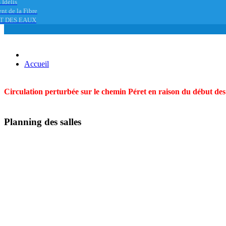
 Idélis
nt de la Fibre
T DES EAUX
Accueil
Circulation perturbée sur le chemin Péret en raison du début des t
Planning des salles