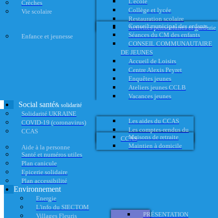
L'école
Crèches
Collège et lycée
Vie scolaire
Restauration scolaire
Conseil municipal des enfants
Activités périscolaires et garderie
Séances du CM des enfants
Enfance et jeunesse
CONSEIL COMMUNAUTAIRE
DE JEUNES
Accueil de Loisirs
Centre Alexis Peyret
Enquêtes jeunes
Ateliers jeunes CCLB
Vacances jeunes
Social santé
& solidarité
Solidarité UKRAINE
Les aides du CCAS
COVID-19 (coronavirus)
Les comptes-rendus du
CCAS
Maisons de retraite
CCAS
Maintien à domicile
Aide à la personne
Santé et numéros utiles
Plan canicule
Epicerie solidaire
Plan accessibilité
Environnement
Energie
L'info du SIECTOM
PRÉSENTATION
Villages Fleuris