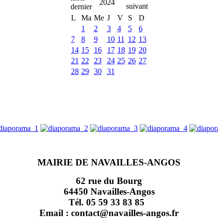
2024
L
Ma
Me
J
V
S
D
1
2
3
4
5
6
7
8
9
10
11
12
13
14
15
16
17
18
19
20
21
22
23
24
25
26
27
28
29
30
31
MAIRIE DE NAVAILLES-ANGOS
62 rue du Bourg
64450 Navailles-Angos
Tél. 05 59 33 83 85
Email : contact@navailles-angos.fr