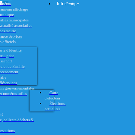
Infos
Cinéma
Pratiques
anneau affichage
ctronique
alles municipales
ctualité associative
es mairie
rance Services
 officiels
rte d'Identité
rte grise
asseport
vret de Famille
ecensement
aire
éléservices
ons gouvernementales
Carte
t numéros utiles
d'électeur
Élections-
actualités
té
e, collecte déchets &
restations