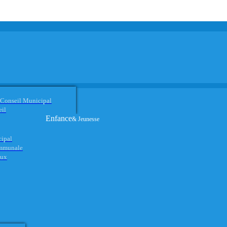
 Conseil Municipal
eil
Enfance
& Jeunesse
cipal
ommunale
aux