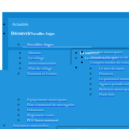
Actualités
Découvrir
Navailles-Angos
Navailles-Angos
Les élus municipaux
Histoire
La commune
Annonce des séances du
Le village
Le conseil municipal
Comptes rendus du cons
Intercommunalité
Plan du village
Le mot du maire
Tourisme et Loisirs
Finances
Le personnel muni
Agence postale c
Bulletins municip
Flash Info
Equipements municipaux
Plan communal de sauvegarde
Urbanisme
Règlement voirie
PLU Intercommunal
Assistantes maternelles