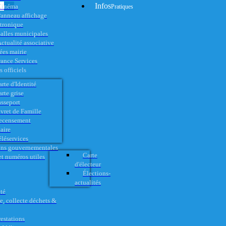
Infos
Cinéma
Pratiques
anneau affichage
ctronique
alles municipales
ctualité associative
es mairie
rance Services
 officiels
rte d'Identité
rte grise
asseport
vret de Famille
ecensement
aire
éléservices
ons gouvernementales
Carte
t numéros utiles
d'électeur
Élections-
actualités
té
e, collecte déchets &
restations