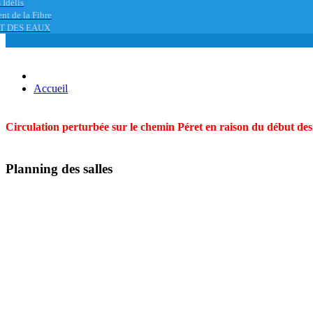
 Idélis
nt de la Fibre
T DES EAUX
Accueil
Circulation perturbée sur le chemin Péret en raison du début des t
Planning des salles