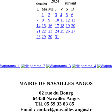
2024
L
Ma
Me
J
V
S
D
1
2
3
4
5
6
7
8
9
10
11
12
13
14
15
16
17
18
19
20
21
22
23
24
25
26
27
28
29
30
31
MAIRIE DE NAVAILLES-ANGOS
62 rue du Bourg
64450 Navailles-Angos
Tél. 05 59 33 83 85
Email : contact@navailles-angos.fr