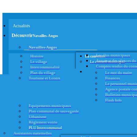
Actualités
Découvrir
Navailles-Angos
Navailles-Angos
Les élus municipaux
Histoire
La commune
Annonce des séances du
Le village
Le conseil municipal
Comptes rendus du cons
Intercommunalité
Plan du village
Le mot du maire
Tourisme et Loisirs
Finances
Le personnel muni
Agence postale c
Bulletins municip
Flash Info
Equipements municipaux
Plan communal de sauvegarde
Urbanisme
Règlement voirie
PLU Intercommunal
Assistantes maternelles