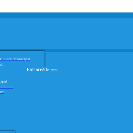
 Conseil Municipal
eil
Enfance
& Jeunesse
cipal
ommunale
aux