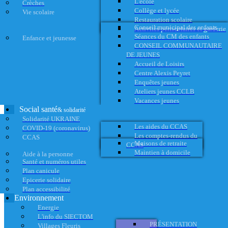
L'école
Crèches
Collège et lycée
Vie scolaire
Restauration scolaire
Conseil municipal des enfants
Activités périscolaires et garderie
Séances du CM des enfants
Enfance et jeunesse
CONSEIL COMMUNAUTAIRE
DE JEUNES
Accueil de Loisirs
Centre Alexis Peyret
Enquêtes jeunes
Ateliers jeunes CCLB
Vacances jeunes
Social santé
& solidarité
Solidarité UKRAINE
Les aides du CCAS
COVID-19 (coronavirus)
Les comptes-rendus du
CCAS
Maisons de retraite
CCAS
Maintien à domicile
Aide à la personne
Santé et numéros utiles
Plan canicule
Epicerie solidaire
Plan accessibilité
Environnement
Energie
L'info du SIECTOM
PRÉSENTATION
Villages Fleuris