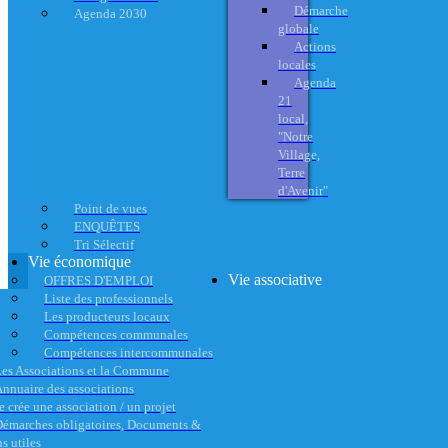
Démarche
Agenda 2030
globale
Actions
locales
Agenda
21
local,
"Notre
Village,
Terre
d'Avenir"
Point de vues
ENQUÊTES
Tri Sélectif
Vie économique
Vie associative
OFFRES D'EMPLOI
Liste des professionnels
Les producteurs locaux
Compétences communales
Compétences intercommunales
es Associations et la Commune
nnuaire des associations
e crée une association / un projet
émarches obligatoires, Documents &
s utiles