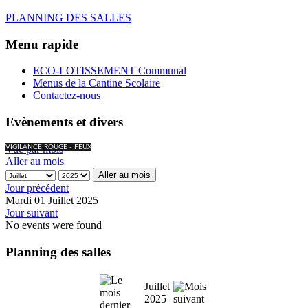
PLANNING DES SALLES
Menu rapide
ECO-LOTISSEMENT Communal
Menus de la Cantine Scolaire
Contactez-nous
Evènements et divers
Vue par mois
VIGILANCE ROUGE - FEUX
Aller au mois
Aller au mois
Jour précédent
Mardi 01 Juillet 2025
Jour suivant
No events were found
Planning des salles
Juillet
2025