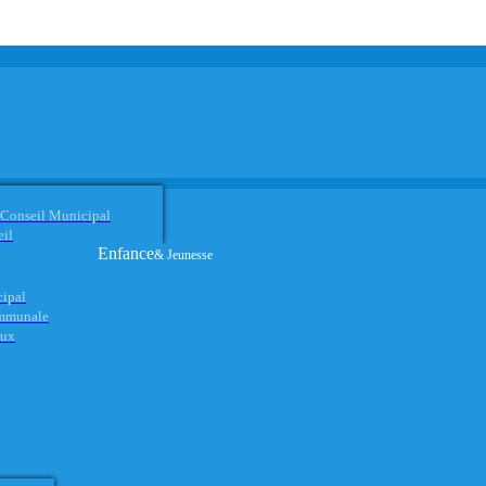
 Conseil Municipal
eil
Enfance
& Jeunesse
cipal
ommunale
aux