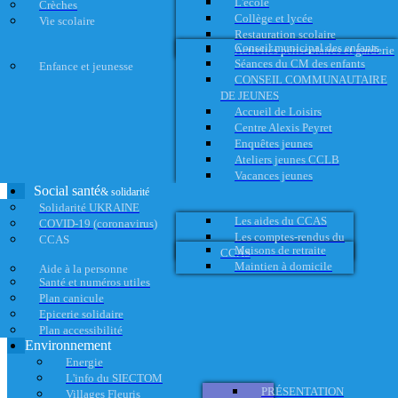
L'école
Crèches
Collège et lycée
Vie scolaire
Restauration scolaire
Conseil municipal des enfants
Activités périscolaires et garderie
Séances du CM des enfants
Enfance et jeunesse
CONSEIL COMMUNAUTAIRE
DE JEUNES
Accueil de Loisirs
Centre Alexis Peyret
Enquêtes jeunes
Ateliers jeunes CCLB
Vacances jeunes
Social santé
& solidarité
Solidarité UKRAINE
Les aides du CCAS
COVID-19 (coronavirus)
Les comptes-rendus du
CCAS
Maisons de retraite
CCAS
Maintien à domicile
Aide à la personne
Santé et numéros utiles
Plan canicule
Epicerie solidaire
Plan accessibilité
Environnement
Energie
L'info du SIECTOM
PRÉSENTATION
Villages Fleuris