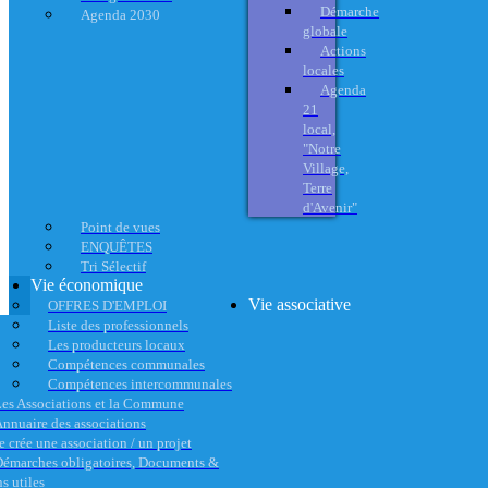
Démarche
Agenda 2030
globale
Actions
locales
Agenda
21
local,
"Notre
Village,
Terre
d'Avenir"
Point de vues
ENQUÊTES
Tri Sélectif
Vie économique
Vie associative
OFFRES D'EMPLOI
Liste des professionnels
Les producteurs locaux
Compétences communales
Compétences intercommunales
es Associations et la Commune
nnuaire des associations
e crée une association / un projet
émarches obligatoires, Documents &
s utiles