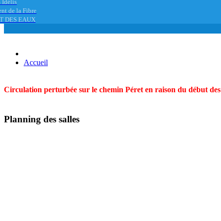
 Idélis
nt de la Fibre
T DES EAUX
Accueil
Circulation perturbée sur le chemin Péret en raison du début des t
Planning des salles