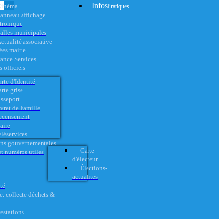
Infos
Cinéma
Pratiques
anneau affichage
ctronique
alles municipales
ctualité associative
es mairie
rance Services
 officiels
rte d'Identité
rte grise
asseport
vret de Famille
ecensement
aire
éléservices
ons gouvernementales
Carte
t numéros utiles
d'électeur
Élections-
actualités
té
e, collecte déchets &
restations