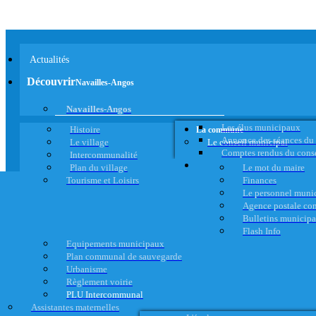
Actualités
Découvrir
Navailles-Angos
Navailles-Angos
Les élus municipaux
Histoire
La commune
Annonce des séances du
Le village
Le conseil municipal
Comptes rendus du cons
Intercommunalité
Plan du village
Le mot du maire
Tourisme et Loisirs
Finances
Le personnel muni
Agence postale c
Bulletins municip
Flash Info
Equipements municipaux
Plan communal de sauvegarde
Urbanisme
Règlement voirie
PLU Intercommunal
Assistantes maternelles