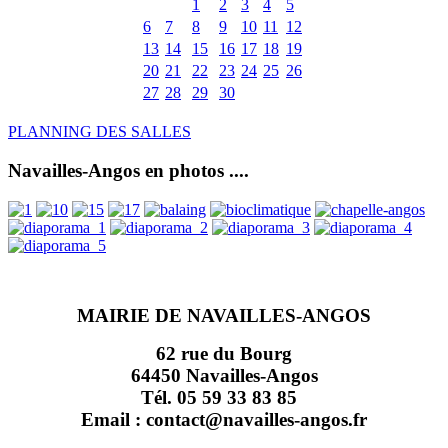
1
2
3
4
5
6
7
8
9
10
11
12
13
14
15
16
17
18
19
20
21
22
23
24
25
26
27
28
29
30
PLANNING DES SALLES
Navailles-Angos en photos ....
MAIRIE DE NAVAILLES-ANGOS
62 rue du Bourg
64450 Navailles-Angos
Tél. 05 59 33 83 85
Email : contact@navailles-angos.fr