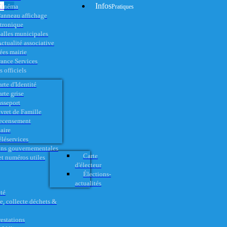
Infos
Cinéma
Pratiques
anneau affichage
ctronique
alles municipales
ctualité associative
es mairie
rance Services
 officiels
rte d'Identité
rte grise
asseport
vret de Famille
ecensement
aire
éléservices
ons gouvernementales
Carte
t numéros utiles
d'électeur
Élections-
actualités
té
e, collecte déchets &
restations