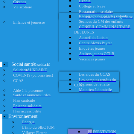
L'école
Crèches
Collège et lycée
Vie scolaire
Restauration scolaire
Conseil municipal des enfants
Activités périscolaires et garderie
Séances du CM des enfants
Enfance et jeunesse
CONSEIL COMMUNAUTAIRE
DE JEUNES
Accueil de Loisirs
Centre Alexis Peyret
Enquêtes jeunes
Ateliers jeunes CCLB
Vacances jeunes
Social santé
& solidarité
Solidarité UKRAINE
Les aides du CCAS
COVID-19 (coronavirus)
Les comptes-rendus du
CCAS
Maisons de retraite
CCAS
Maintien à domicile
Aide à la personne
Santé et numéros utiles
Plan canicule
Epicerie solidaire
Plan accessibilité
Environnement
Energie
L'info du SIECTOM
PRÉSENTATION
Villages Fleuris