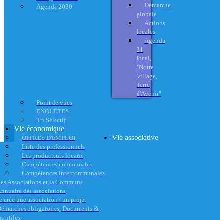
Démarche
Agenda 2030
globale
Actions
locales
Agenda
21
local,
"Notre
Village,
Terre
d'Avenir"
Point de vues
ENQUÊTES
Tri Sélectif
Vie économique
Vie associative
OFFRES D'EMPLOI
Liste des professionnels
Les producteurs locaux
Compétences communales
Compétences intercommunales
es Associations et la Commune
nnuaire des associations
e crée une association / un projet
émarches obligatoires, Documents &
s utiles