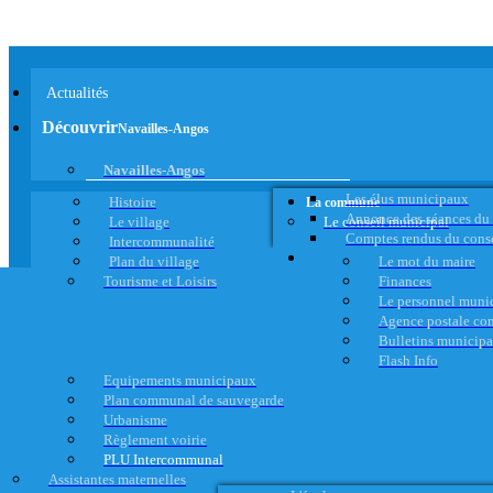
Actualités
Découvrir
Navailles-Angos
Navailles-Angos
Les élus municipaux
Histoire
La commune
Annonce des séances du
Le village
Le conseil municipal
Comptes rendus du cons
Intercommunalité
Plan du village
Le mot du maire
Tourisme et Loisirs
Finances
Le personnel muni
Agence postale c
Bulletins municip
Flash Info
Equipements municipaux
Plan communal de sauvegarde
Urbanisme
Règlement voirie
PLU Intercommunal
Assistantes maternelles