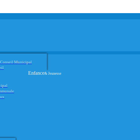
 Conseil Municipal
eil
Enfance
& Jeunesse
cipal
ommunale
aux