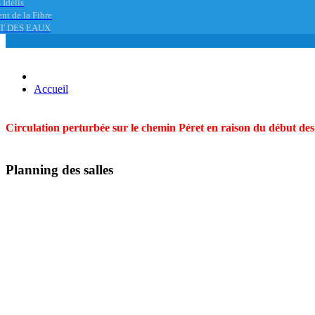
 Idélis
nt de la Fibre
T DES EAUX
Accueil
Circulation perturbée sur le chemin Péret en raison du début des t
Planning des salles