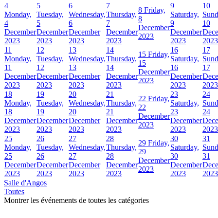
4
5
6
7
9
10
8
Friday,
Monday,
Tuesday,
Wednesday,
Thursday,
Saturday,
Sund
8
4
5
6
7
9
10
December
December
December
December
December
December
Dec
2023
2023
2023
2023
2023
2023
2023
11
12
13
14
16
17
15
Friday,
Monday,
Tuesday,
Wednesday,
Thursday,
Saturday,
Sund
15
11
12
13
14
16
17
December
December
December
December
December
December
Dec
2023
2023
2023
2023
2023
2023
2023
18
19
20
21
23
24
22
Friday,
Monday,
Tuesday,
Wednesday,
Thursday,
Saturday,
Sund
22
18
19
20
21
23
24
December
December
December
December
December
December
Dec
2023
2023
2023
2023
2023
2023
2023
25
26
27
28
30
31
29
Friday,
Monday,
Tuesday,
Wednesday,
Thursday,
Saturday,
Sund
29
25
26
27
28
30
31
December
December
December
December
December
December
Dec
2023
2023
2023
2023
2023
2023
2023
Salle d'Angos
Toutes
Montrer les événements de toutes les catégories