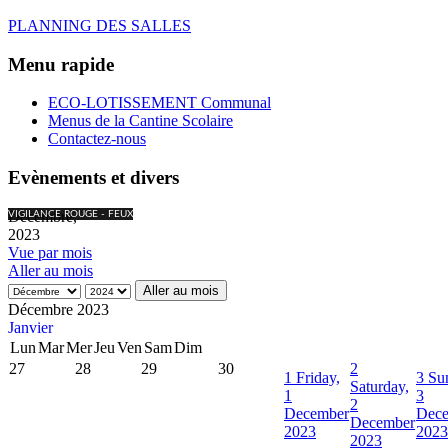
PLANNING DES SALLES
Menu rapide
ECO-LOTISSEMENT Communal
Menus de la Cantine Scolaire
Contactez-nous
Evènements et divers
Décembre,
VIGILANCE ROUGE - FEUX
2023
Vue par mois
Aller au mois
Aller au mois
Décembre 2023
Janvier
Lun
Mar
Mer
Jeu
Ven
Sam
Dim
27
28
29
30
2
1
Friday,
3
Su
Saturday,
1
3
2
December
Dec
December
2023
2023
2023