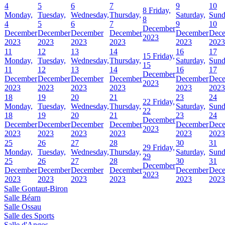
4
5
6
7
9
10
8
Friday,
Monday,
Tuesday,
Wednesday,
Thursday,
Saturday,
Sund
8
4
5
6
7
9
10
December
December
December
December
December
December
Dec
2023
2023
2023
2023
2023
2023
2023
11
12
13
14
16
17
15
Friday,
Monday,
Tuesday,
Wednesday,
Thursday,
Saturday,
Sund
15
11
12
13
14
16
17
December
December
December
December
December
December
Dec
2023
2023
2023
2023
2023
2023
2023
18
19
20
21
23
24
22
Friday,
Monday,
Tuesday,
Wednesday,
Thursday,
Saturday,
Sund
22
18
19
20
21
23
24
December
December
December
December
December
December
Dec
2023
2023
2023
2023
2023
2023
2023
25
26
27
28
30
31
29
Friday,
Monday,
Tuesday,
Wednesday,
Thursday,
Saturday,
Sund
29
25
26
27
28
30
31
December
December
December
December
December
December
Dec
2023
2023
2023
2023
2023
2023
2023
Salle Gontaut-Biron
Salle Béarn
Salle Ossau
Salle des Sports
Salle d'Angos