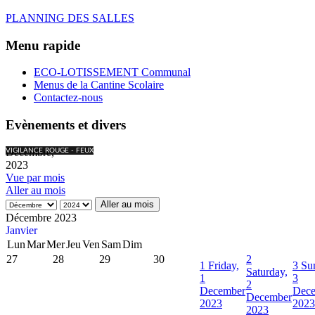
PLANNING DES SALLES
Menu rapide
ECO-LOTISSEMENT Communal
Menus de la Cantine Scolaire
Contactez-nous
Evènements et divers
Décembre,
VIGILANCE ROUGE - FEUX
2023
Vue par mois
Aller au mois
Aller au mois
Décembre 2023
Janvier
Lun
Mar
Mer
Jeu
Ven
Sam
Dim
27
28
29
30
2
1
Friday,
3
Su
Saturday,
1
3
2
December
Dec
December
2023
2023
2023