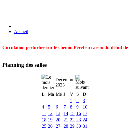
Accueil
Circulation perturbée sur le chemin Péret en raison du début des t
Planning des salles
Décembre
2023
L
Ma
Me
J
V
S
D
1
2
3
4
5
6
7
8
9
10
11
12
13
14
15
16
17
18
19
20
21
22
23
24
25
26
27
28
29
30
31