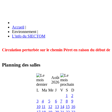
Accueil
|
Environnement
|
L'info du SIECTOM
Circulation perturbée sur le chemin Péret en raison du début des t
Planning des salles
Août
2026
L
Ma
Me
J
V
S
D
1
2
3
4
5
6
7
8
9
10
11
12
13
14
15
16