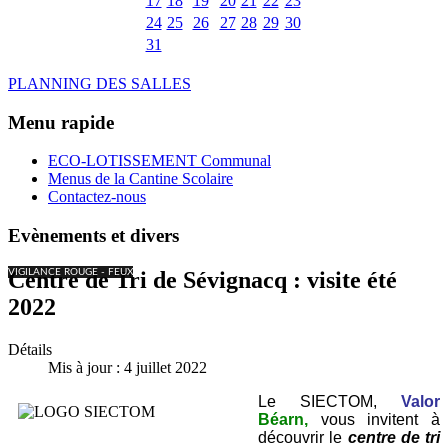
17
18
19
20
21
22
23
24
25
26
27
28
29
30
31
PLANNING DES SALLES
Menu rapide
ECO-LOTISSEMENT Communal
Menus de la Cantine Scolaire
Contactez-nous
Evènements et divers
VIGILANCE ROUGE - FEUX
Centre de Tri de Sévignacq : visite été
2022
Détails
Mis à jour : 4 juillet 2022
Le SIECTOM,
Valor
Béarn,
vous invitent à
découvrir le
centre de tri