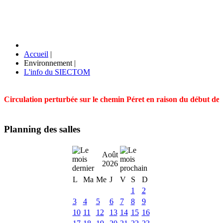
Accueil
|
Environnement
|
L'info du SIECTOM
Circulation perturbée sur le chemin Péret en raison du début des t
Planning des salles
Août
2026
L
Ma
Me
J
V
S
D
1
2
3
4
5
6
7
8
9
10
11
12
13
14
15
16