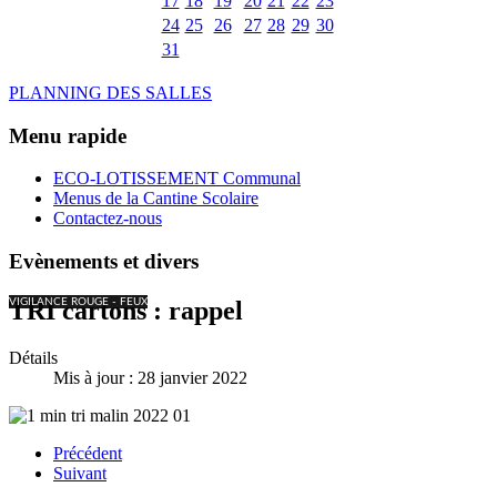
17
18
19
20
21
22
23
24
25
26
27
28
29
30
31
PLANNING DES SALLES
Menu rapide
ECO-LOTISSEMENT Communal
Menus de la Cantine Scolaire
Contactez-nous
Evènements et divers
VIGILANCE ROUGE - FEUX
TRI cartons : rappel
Détails
Mis à jour : 28 janvier 2022
Précédent
Suivant