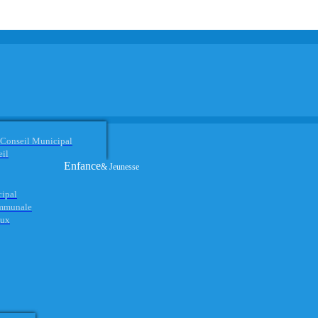
 Conseil Municipal
eil
Enfance
& Jeunesse
cipal
ommunale
aux