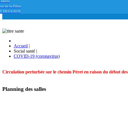
 Idélis
nt de la Fibre
T DES EAUX
Accueil
|
Social santé
|
COVID-19 (coronavirus)
Circulation perturbée sur le chemin Péret en raison du début des t
Planning des salles