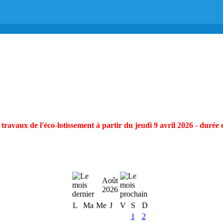
ravaux de l'éco-lotissement à partir du jeudi 9 avril 2026 - durée 
Août
2026
L
Ma
Me
J
V
S
D
1
2