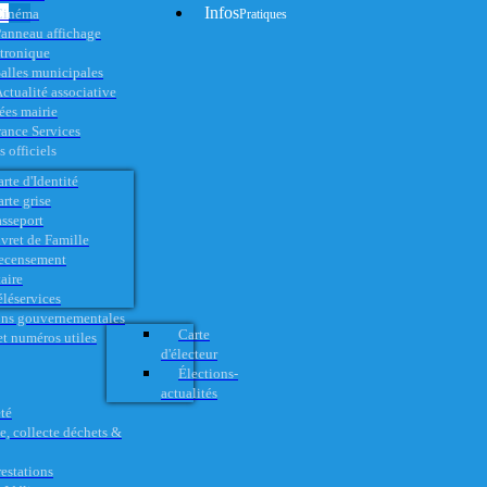
Infos
Cinéma
Pratiques
anneau affichage
ctronique
alles municipales
ctualité associative
es mairie
rance Services
 officiels
rte d'Identité
rte grise
asseport
vret de Famille
ecensement
aire
éléservices
ons gouvernementales
Carte
t numéros utiles
d'électeur
Élections-
actualités
té
e, collecte déchets &
restations