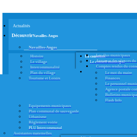
Actualités
Découvrir
Navailles-Angos
Navailles-Angos
Les élus municipaux
Histoire
La commune
Annonce des séances du
Le village
Le conseil municipal
Comptes rendus du cons
Intercommunalité
Plan du village
Le mot du maire
Tourisme et Loisirs
Finances
Le personnel muni
Agence postale c
Bulletins municip
Flash Info
Equipements municipaux
Plan communal de sauvegarde
Urbanisme
Règlement voirie
PLU Intercommunal
Assistantes maternelles