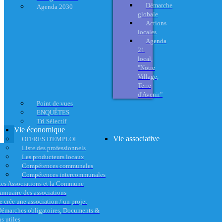
Démarche
Agenda 2030
globale
Actions
locales
Agenda
21
local,
"Notre
Village,
Terre
d'Avenir"
Point de vues
ENQUÊTES
Tri Sélectif
Vie économique
Vie associative
OFFRES D'EMPLOI
Liste des professionnels
Les producteurs locaux
Compétences communales
Compétences intercommunales
es Associations et la Commune
nnuaire des associations
e crée une association / un projet
émarches obligatoires, Documents &
s utiles