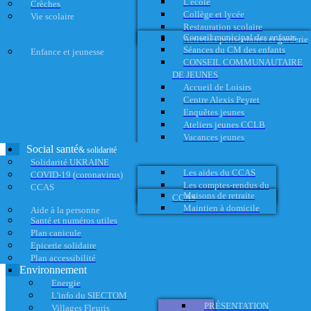
L'école
Crèches
Collège et lycée
Vie scolaire
Restauration scolaire
Conseil municipal des enfants
Activités périscolaires et garderie
Séances du CM des enfants
Enfance et jeunesse
CONSEIL COMMUNAUTAIRE
DE JEUNES
Accueil de Loisirs
Centre Alexis Peyret
Enquêtes jeunes
Ateliers jeunes CCLB
Vacances jeunes
Social santé
& solidarité
Solidarité UKRAINE
Les aides du CCAS
COVID-19 (coronavirus)
Les comptes-rendus du
CCAS
Maisons de retraite
CCAS
Maintien à domicile
Aide à la personne
Santé et numéros utiles
Plan canicule
Epicerie solidaire
Plan accessibilité
Environnement
Energie
L'info du SIECTOM
PRÉSENTATION
Villages Fleuris